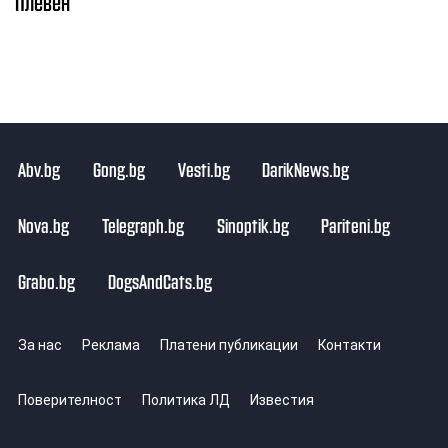
Плевен
Abv.bg
Gong.bg
Vesti.bg
DarikNews.bg
Nova.bg
Telegraph.bg
Sinoptik.bg
Pariteni.bg
Grabo.bg
DogsAndCats.bg
За нас
Реклама
Платени публикации
Контакти
Поверителност
Политика ЛД
Известия