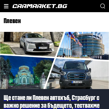
Плевен
Ще стане ли Плевен автохъб, Страсбург с
важно решение за бъдещето, тествахме