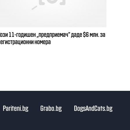
Този 11-годишен „предприемач” даде $6 млн. за
регистрационни номера
Pariteni.bg
Grabo.bg
DogsAndCats.bg