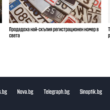
Продадоха най-скъпия регистрационен номер в
света
.bg
Nova.bg
Telegraph.bg
Sinoptik.bg