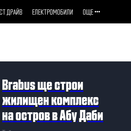
СТ ДРАЙВ
ЕЛЕКТРОМОБИЛИ
ОЩЕ
ОТГОВОРНИ НА ПЪТЯ
ТЕХНОЛОГИИ
СТУДЕНИ ДОСИЕТА
Brabus ще строи
ЛЮБОПИТНО
жилищен комплекс
на остров в Абу Даби
МОТОРИ