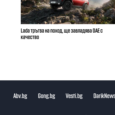
Lada тръгва на поход, ще завладява ОАЕ с
качество
Abv.bg
Gong.bg
Vesti.bg
DarikNews