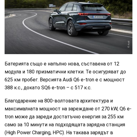
Audi
Батерията също е напълно нова, съставена от 12
модула и 180 призматични клетки. Те осигуряват до
625 км пробег. Версията Audi Q6 e-tron е с мощност
388 к.с., докато SQ6 e-tron – с 517 к.с.
Благодарение на 800-волтовата архитектура и
максималната мощност на зареждане от 270 kW, Q6 e-
tron може да зареди достатъчно енергия за 255 км
само за 10 минути на подходящата зарядна станция
(High Power Charging, HPC). На такава зарядът в