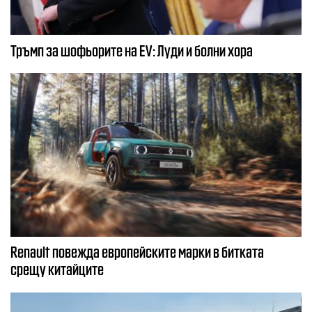
Тръмп за шофьорите на EV: Луди и болни хора
Renault повежда европейските марки в битката
срещу китайците