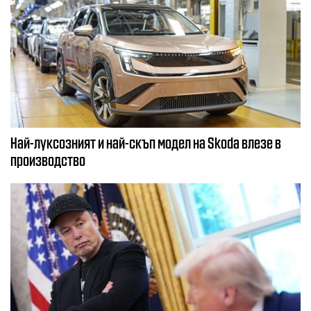
Най-луксозният и най-скъп модел на Skoda влезе в
производство