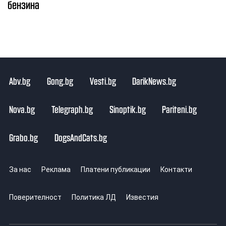
бензина
Abv.bg
Gong.bg
Vesti.bg
DarikNews.bg
Nova.bg
Telegraph.bg
Sinoptik.bg
Pariteni.bg
Grabo.bg
DogsAndCats.bg
За нас
Реклама
Платени публикации
Контакти
Поверителност
Политика ЛД
Известия