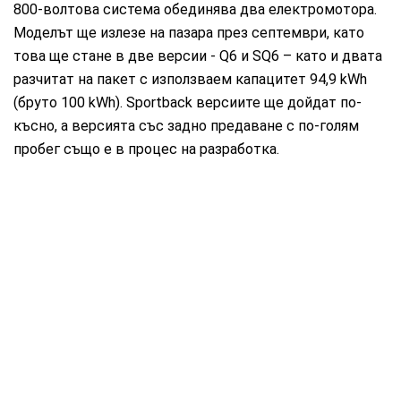
800-волтова система обединява два електромотора.
Моделът ще излезе на пазара през септември, като
това ще стане в две версии - Q6 и SQ6 – като и двата
разчитат на пакет с използваем капацитет 94,9 kWh
(бруто 100 kWh). Sportback версиите ще дойдат по-
късно, а версията със задно предаване с по-голям
пробег също е в процес на разработка.