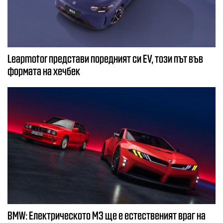
Leapmotor представи поредният си EV, този път във
формата на хечбек
BMW: Електрическото М3 ще е естественият враг на