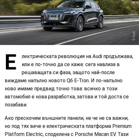
Audi
Е
лектрическата революция на Audi продължава,
или е по-точно да се каже: сега навлиза в
решаващата си фаза, защото най-после
виждаме напълно новото Q6 E-Tron. И по-напълно
ново имаме предвид точно това: всичко в този
автомобил е нова разработка, затова и той доста се
позабави.
Ако прескочим външните панели, не че не са важни,
но под тях вече е електрическата платформа Premium
Platform Electric, споделена с Porsche Macan EV. Тази