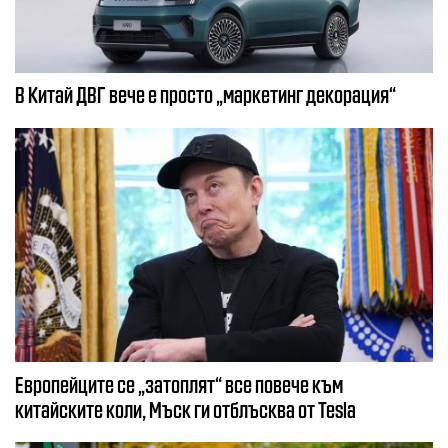
В Китай ДВГ вече е просто „маркетинг декорация“
Европейците се „затоплят“ все повече към
китайските коли, Мъск ги отблъсква от Tesla