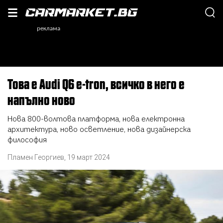
Това е Audi Q6 e-tron, всичко в него е
напълно ново
Нова 800-волтова платформа, нова електронна
архитектура, ново осветление, нова дизайнерска
философия
Пламен Георгиев
,
19 март 2024