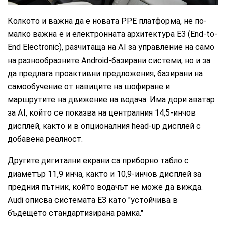
Колкото и важна да е новата РРЕ платформа, не по-
малко важна е и електронната архитектура E3 (End-to-
End Electronic), разчитаща на AI за управление на само
на разнообразните Android-базирани системи, но и за
да предлага проактивни предложения, базирани на
самообучение от навиците на шофиране и
маршрутите на движение на водача. Има дори аватар
за AI, който се показва на централния 14,5-инчов
дисплей, както и в опционалния head-up дисплей с
добавена реалност.
Другите дигитални екрани са приборно табло с
диаметър 11,9 инча, както и 10,9-инчов дисплей за
предния пътник, който водачът не може да вижда.
Audi описва системата E3 като "устойчива в
бъдещето стандартизирана рамка."