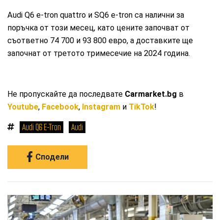
Audi Q6 e-tron quattro и SQ6 e-tron са налични за
поръчка от този месец, като цените започват от
съответно 74 700 и 93 800 евро, а доставките ще
започнат от третото тримесечие на 2024 година.
Не пропускайте да последвате
Carmarket.bg
в
Youtube
,
Facebook
,
Instagram
и
TikTok
!
Audi Q6 E-Tron
Audi
Сподели