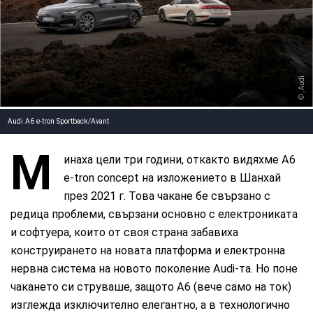
, Audi
Audi A6 e-tron Sportback/Avant
М
инаха цели три години, откакто видяхме A6
e-tron concept на изложението в Шанхай
през 2021 г. Това чакане бе свързано с
редица проблеми, свързани основно с електрониката
и софтуера, които от своя страна забавиха
конструирането на новата платформа и електронна
нервна система на новото поколение Audi-та. Но поне
чакането си струваше, защото А6 (вече само на ток)
изглежда изключително елегантно, а в технологично