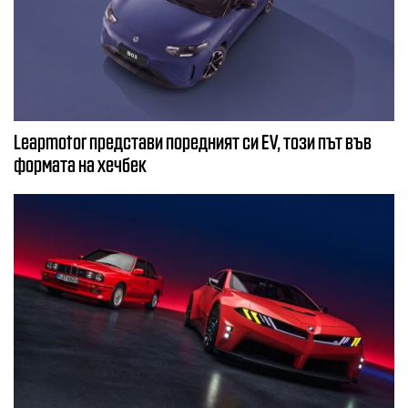
Leapmotor представи поредният си EV, този път във
формата на хечбек