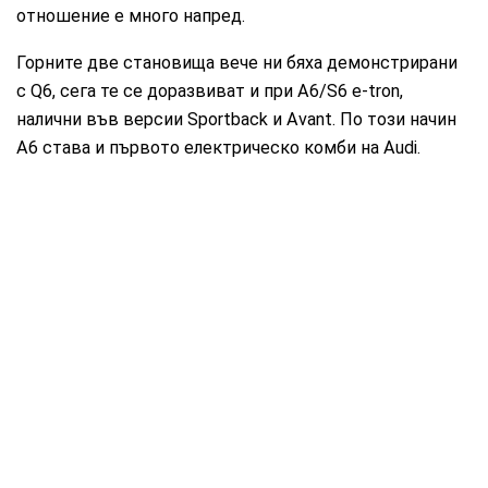
отношение е много напред.
Горните две становища вече ни бяха демонстрирани
с Q6, сега те се доразвиват и при А6/S6 e-tron,
налични във версии Sportback и Avant. По този начин
А6 става и първото електрическо комби на Audi.