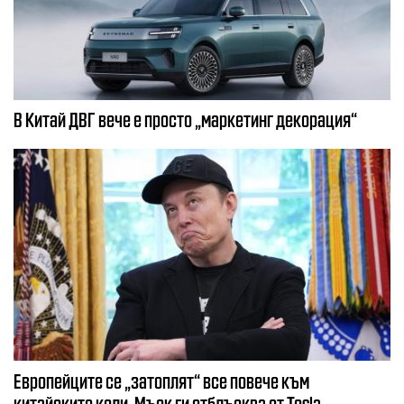
В Китай ДВГ вече е просто „маркетинг декорация“
Европейците се „затоплят“ все повече към
китайските коли, Мъск ги отблъсква от Tesla