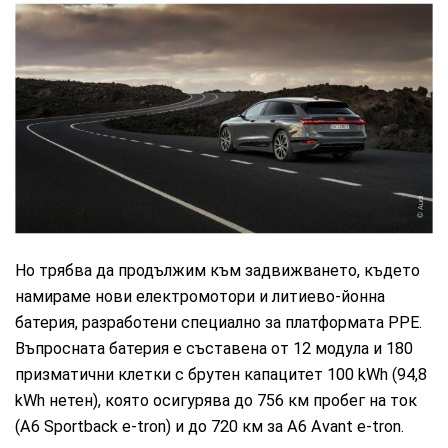
Audi
Но трябва да продължим към задвижването, където
намираме нови електромотори и литиево-йонна
батерия, разработени специално за платформата РРЕ.
Въпросната батерия е съставена от 12 модула и 180
призматични клетки с брутен капацитет 100 kWh (94,8
kWh нетен), която осигурява до 756 км пробег на ток
(A6 Sportback e-tron) и до 720 км за A6 Avant e-tron.