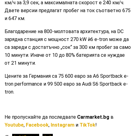
км/ч за 3,9 сек, а максималната скорост е 240 км/ч.
Двете версии предлагат пробег на ток съответно 675
и 647 км.
Благодарение на 800-молтовата архитектура, на DC
зарядна станция с мощност 270 kW ѝ6 e-tron може да
са зареди с достатъчно „сок“ за 300 км пробег за само
10 минути. Иначе от 10 до 80% батерията се нуждае
от 21 минути.
Цените за Германия са 75 600 евро за A6 Sportback e-
tron performance и 99 500 евро за Audi S6 Sportback e-
tron.
Не пропускайте да последвате
Carmarket.bg
в
Youtube
,
Facebook
,
Instagram
и
TikTok
!