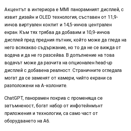
Акцентът в интериора е MMI панорамният дисплей, с
извит дизайн и OLED технология, съставен от 11,9-
инчов виртуален кокпит и 14,5-инчов централен
екран. Към тях трябва да добавим и 10,9-инчов
дисплей пред предния пътник, който може да гледа на
него всякакво съдържание, но то да не се вижда от
водача и да не го разсейва. В допълнение на това
водачът може да разчита на опционален head-up
дисплей с добавена реалност. Страничните огледала
могат да се заменят от камери, чийто екрани са
разположени на А-колоните.
ChatGPT, панорамен покрив с променяща се
затъмненост, богат набор от инфотейнмънт
приложения и технологии, са само част от
оборудването на А6.