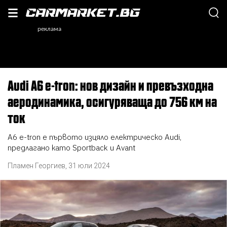
Audi A6 e-tron: нов дизайн и превъзходна
аеродинамика, осигуряваща до 756 км на
ток
А6 e-tron е първото изцяло електрическо Audi,
предлагано като Sportback и Avant
Пламен Георгиев
,
31 юли 2024