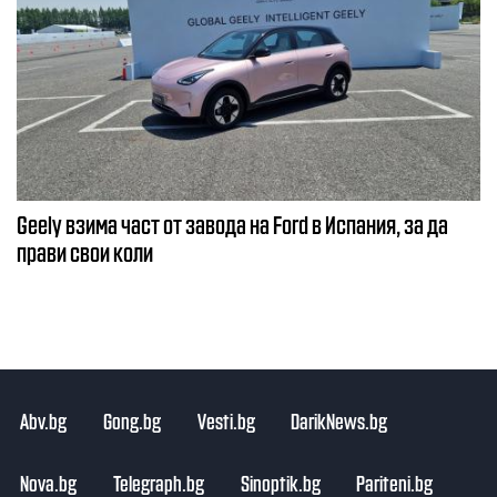
Geely взима част от завода на Ford в Испания, за да
прави свои коли
Abv.bg
Gong.bg
Vesti.bg
DarikNews.bg
Nova.bg
Telegraph.bg
Sinoptik.bg
Pariteni.bg