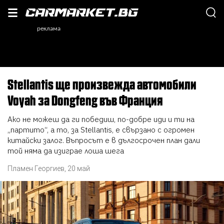
Stellantis ще произвежда автомобили
Voyah за Dongfeng във Франция
Ако не можеш да ги победиш, по-добре иди и ти на
„партито“, а то, за Stellantis, е свързано с огромен
китайски залог. Въпросът е в дългосрочен план дали
той няма да изиграе лоша шега
Пламен Георгиев
,
20 май