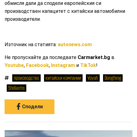
обмисля дали да сподели европейския си
производствен капацитет с китайски автомобилни
производители.
Източник на статията:
autonews.com
Не пропускайте да последвате
Carmarket.bg
в
Youtube
,
Facebook
,
Instagram
и
TikTok
!
производство
китайски компании
Voyah
Dongfeng
Stellantis
Сподели