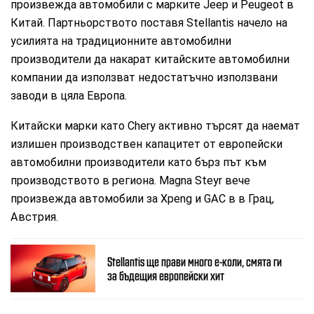
произвежда автомобили с марките Jeep и Peugeot в
Китай. Партньорството поставя Stellantis начело на
усилията на традиционните автомобилни
производители да накарат китайските автомобилни
компании да използват недостатъчно използвани
заводи в цяла Европа.
Китайски марки като Chery активно търсят да наемат
излишен производствен капацитет от европейски
автомобилни производители като бърз път към
производството в региона. Magna Steyr вече
произвежда автомобили за Xpeng и GAC в в Грац,
Австрия.
Stellantis ще прави много е-коли, смята ги
за бъдещия европейски хит