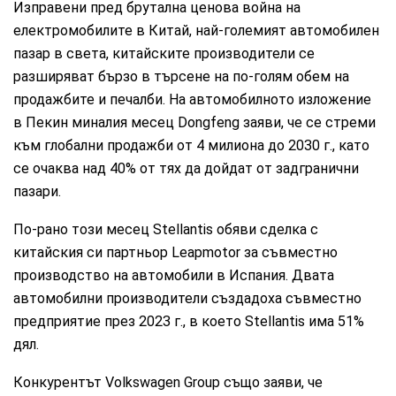
Изправени пред брутална ценова война на
електромобилите в Китай, най-големият автомобилен
пазар в света, китайските производители се
разширяват бързо в търсене на по-голям обем на
продажбите и печалби. На автомобилното изложение
в Пекин миналия месец Dongfeng заяви, че се стреми
към глобални продажби от 4 милиона до 2030 г., като
се очаква над 40% от тях да дойдат от задгранични
пазари.
По-рано този месец Stellantis обяви сделка с
китайския си партньор Leapmotor за съвместно
производство на автомобили в Испания. Двата
автомобилни производители създадоха съвместно
предприятие през 2023 г., в което Stellantis има 51%
дял.
Конкурентът Volkswagen Group също заяви, че