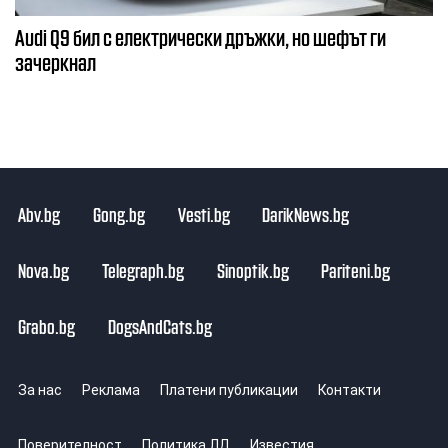
Audi Q9 бил с електрически дръжки, но шефът ги
зачеркнал
Abv.bg
Gong.bg
Vesti.bg
DarikNews.bg
Nova.bg
Telegraph.bg
Sinoptik.bg
Pariteni.bg
Grabo.bg
DogsAndCats.bg
За нас
Реклама
Платени публикации
Контакти
Поверителност
Политика ЛД
Известия