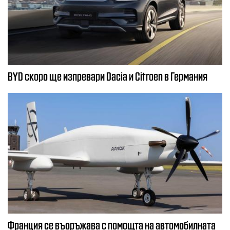
BYD скоро ще изпревари Dacia и Citroеn в Германия
Франция се въоръжава с помощта на автомобилната