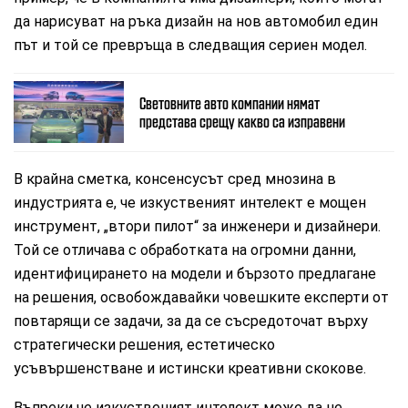
да нарисуват на ръка дизайн на нов автомобил един
път и той се превръща в следващия сериен модел.
Световните авто компании нямат
представа срещу какво са изправени
В крайна сметка, консенсусът сред мнозина в
индустрията е, че изкуственият интелект е мощен
инструмент, „втори пилот“ за инженери и дизайнери.
Той се отличава с обработката на огромни данни,
идентифицирането на модели и бързото предлагане
на решения, освобождавайки човешките експерти от
повтарящи се задачи, за да се съсредоточат върху
стратегически решения, естетическо
усъвършенстване и истински креативни скокове.
Въпреки че изкуственият интелект може да не