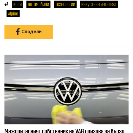
коли
автомобили
технологии
изкуствен интелект
Alpine
Сподели
Мажоритарният собственик на VAG призова за бързо