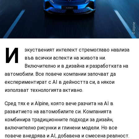
Alpine
И
зкуственият интелект стремоглаво навлиза
във всички аспекти на живота ни.
Включително и в дизайна и разработката на
автомобили. Все повече компании започват да
експериментират с AI в дейността си, а някои
използват технологията активно.
Сред тях е и Alpine, която вече разчита на AI в
развитието на автомобилите си. Компанията
комбинира традиционните подходи за дизайн,
включително рисунки и глинени модели. Но все
повече внедрява и AI, добавена и смесена реалност.