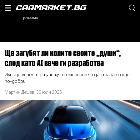
Ще загубят ли колите своите „души“,
след като AI вече ги разработва
Или ще успеят да запазят емоциите и да станат още
по-добри
Мартин Дешев
,
30 юли 2025