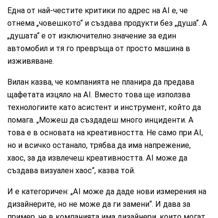
Една от най-честите критики по адрес на AI е, че
отнема „човешкото“ и създава продукти без „душа“. А
„душата“ е от изключително значение за един
автомобил и тя го превръща от просто машина в
изживяване.
Вилан казва, че компанията не планира да предава
щафетата изцяло на AI. Вместо това ще използва
технологиите като асистент и инструмент, който да
помага. „Можеш да създадеш много инциденти. А
това е в основата на креативността. Не само при AI,
но и всичко останало, трябва да има напрежение,
хаос, за да извлечеш креативността. AI може да
създава визуален хаос“, казва той.
И е категоричен: „AI може да даде нови измерения на
дизайнерите, но не може да ги замени“. И дава за
пример, че в компанията има дизайнери, които могат