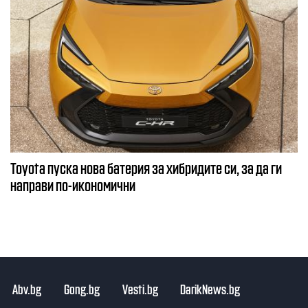
Toyota пуска нова батерия за хибридите си, за да ги
направи по-икономични
Abv.bg
Gong.bg
Vesti.bg
DarikNews.bg