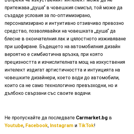
притежава „душа“ в човешкия смисъл, той може да
създаде условия за по-оптимизирано,
персонализирано и интуитивно отзивчиво превозно
средство, позволявайки на човешката „душа“ да
блесне в окончателния лак и цялостното изживяване
при шофиране. Бъдещето на автомобилния дизайн
вероятно е симбиотична връзка, при която
прецизността и изчислителната мощ на изкуствения
интелект издигат артистичността и интуицията на
човешките дизайнери, което води до автомобили,
които са не само технологично превъзходни, но и
дълбоко свързани със своите водачи.
Не пропускайте да последвате
Carmarket.bg
в
Youtube
,
Facebook
,
Instagram
и
TikTok
!