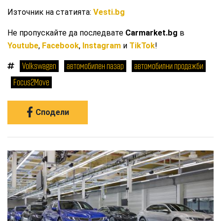
Източник на статията:
Vesti.bg
Не пропускайте да последвате
Carmarket.bg
в
Youtube
,
Facebook
,
Instagram
и
TikTok
!
Volkswagen
автомобилен пазар
автомобилни продажби
Focus2Move
Сподели