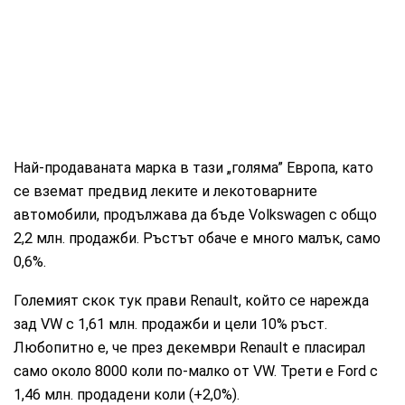
Най-продаваната марка в тази „голяма” Европа, като
се вземат предвид леките и лекотоварните
автомобили, продължава да бъде Volkswagen с общо
2,2 млн. продажби. Ръстът обаче е много малък, само
0,6%.
Големият скок тук прави Renault, който се нарежда
зад VW с 1,61 млн. продажби и цели 10% ръст.
Любопитно е, че през декември Renault е пласирал
само около 8000 коли по-малко от VW. Трети е Ford с
1,46 млн. продадени коли (+2,0%).