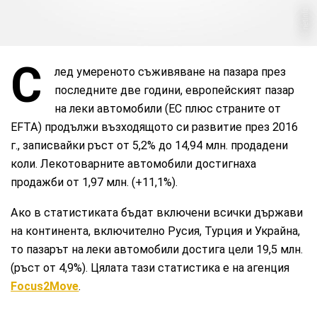
netinfo
С
лед умереното съживяване на пазара през
последните две години, европейският пазар
на леки автомобили (EС плюс страните от
EFTA) продължи възходящото си развитие през 2016
г., записвайки ръст от 5,2% до 14,94 млн. продадени
коли. Лекотоварните автомобили достигнаха
продажби от 1,97 млн. (+11,1%).
Ако в статистиката бъдат включени всички държави
на континента, включително Русия, Турция и Украйна,
то пазарът на леки автомобили достига цели 19,5 млн.
(ръст от 4,9%). Цялата тази статистика е на агенция
Focus2Move
.