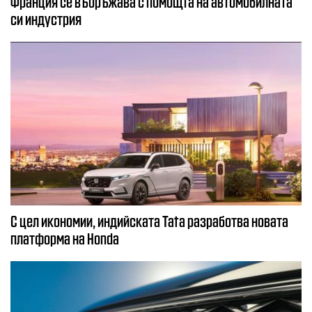
Франция се въоръжава с помощта на автомобилната
си индустрия
С цел икономии, индийската Tata разработва новата
платформа на Honda