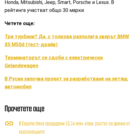
Honda, Mitsubishi, Jeep, Smart, Porsche и Lexus. В
рейтинга участват общо 30 марки.
Четете още:
Три турбини? Да, с толкова разполага звярът BMW
X5 M50d (тест-драйв)
Терминаторът се сдоби с електрически
Gelandewagen
В Русия започва проект за разработване на летящ
автомобил
Прочетете още
В Европа бяха продадени 15,14 млн. коли, ръстът се движи от
кросоувърите