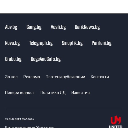
Abv.bg
Gong.bg
Vesti.bg
DarikNews.bg
Nova.bg
Telegraph.bg
Sinoptik.bg
Pariteni.bg
Grabo.bg
DogsAndCats.bg
За нас
Реклама
Платени публикации
Контакти
Поверителност
Политика ЛД
Известия
CARMARKET.BG © 2026
Всички права запазени.
Общи условия