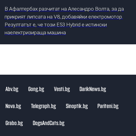
В Афалтербах разчитат на Алесандро Волта, за да
прикрият липсата на V8, добавяйки електромотор.
Резултатът е, че този E53 Hybrid е истински
наелектризираща машина
Abv.bg
Gong.bg
Vesti.bg
DarikNews.bg
Nova.bg
Telegraph.bg
Sinoptik.bg
Pariteni.bg
Grabo.bg
DogsAndCats.bg