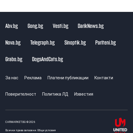
Abv.bg
Gong.bg
Vesti.bg
DarikNews.bg
Nova.bg
Telegraph.bg
Sinoptik.bg
Pariteni.bg
Grabo.bg
DogsAndCats.bg
За нас
Реклама
Платени публикации
Контакти
Поверителност
Политика ЛД
Известия
CARMARKET.BG © 2026
Всички права запазени.
Общи условия