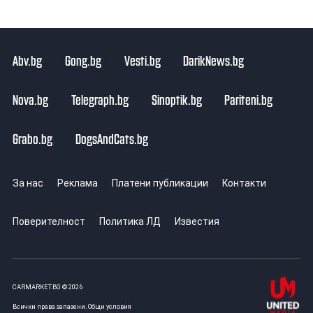
Abv.bg
Gong.bg
Vesti.bg
DarikNews.bg
Nova.bg
Telegraph.bg
Sinoptik.bg
Pariteni.bg
Grabo.bg
DogsAndCats.bg
За нас
Реклама
Платени публикации
Контакти
Поверителност
Политика ЛД
Известия
CARMARKET.BG © 2026
Всички права запазени.
Общи условия