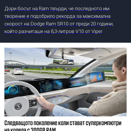
Дори босът на Ram твърди, че последното им
творение е подобрило рекорда за максимална
скорост на Dodge Ram SR10 от преди 20 години,
който разчиташе на 8,3-литров V10 от Viper
Следващото поколение коли стават суперкомпютри
на колела с 300GB RAM