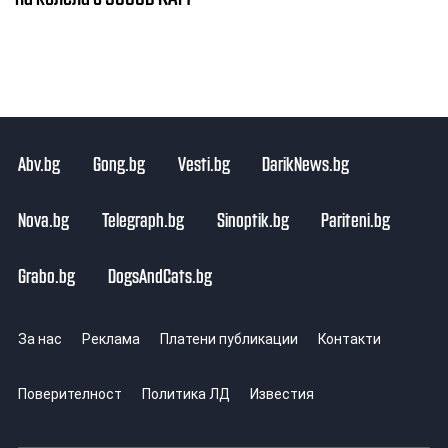
Abv.bg
Gong.bg
Vesti.bg
DarikNews.bg
Nova.bg
Telegraph.bg
Sinoptik.bg
Pariteni.bg
Grabo.bg
DogsAndCats.bg
За нас
Реклама
Платени публикации
Контакти
Поверителност
Политика ЛД
Известия