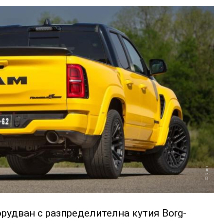
Ram
орудван с разпределителна кутия Borg-