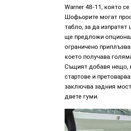
Warner 48-11, която с
Шофьорите могат прос
табло, за да изпратят
ще предложи опциона
ограничено приплъзван
което получава голяма
Същият добавя нещо, н
стартове и претоварва
заключва задния мост
двете гуми.