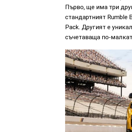
Първо, ще има три дру
стандартният Rumble Be
Pack. Другият е уника
съчетаваща по-малката