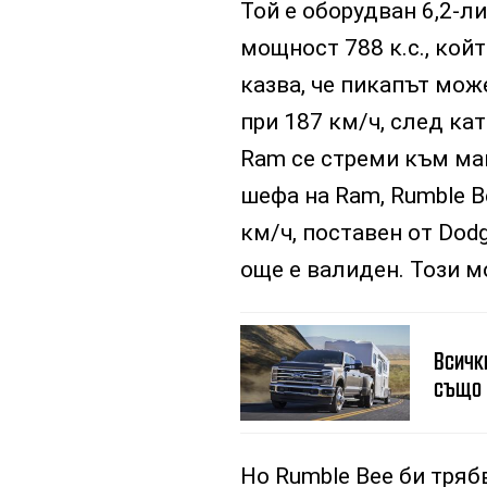
Той е оборудван 6,2-ли
мощност 788 к.с., кой
казва, че пикапът мож
при 187 км/ч, след кат
Ram се стреми към ма
шефа на Ram, Rumble B
км/ч, поставен от Dod
още е валиден. Този мо
Всички
също
Но Rumble Bee би тряб