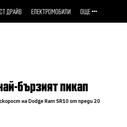
СТ ДРАЙВ
ЕЛЕКТРОМОБИЛИ
ОЩЕ
ОТГОВОРНИ НА ПЪТЯ
ТЕХНОЛОГИИ
СТУДЕНИ ДОСИЕТА
 най-бързият пикап
ЛЮБОПИТНО
 скорост на Dodge Ram SR10 от преди 20
МОТОРИ