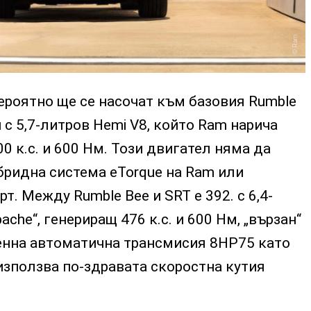
Ram
ероятно ще се насочат към базовия Rumble
 с 5,7-литров Hemi V8, който Ram нарича
400 к.с. и 600 Нм. Този двигател няма да
бридна система eTorque на Ram или
т. Между Rumble Bee и SRT е 392. с 6,4-
che“, генериращ 476 к.с. и 600 Нм, „вързан“
нна автоматична трансмисия 8HP75 като
използва по-здравата скоростна кутия