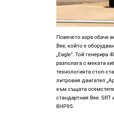
Повечето хора обаче в
Bee, който е оборудван
„Eagle“. Той генерира 
разполага с меката хи
технологията стоп-стар
литровия двигател „Apa
към същата осемстепе
стандартния Bee. SRT 
8HP95.