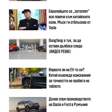
Европейците се „затоплят“
все повече към китайските
коли, Мъск ги отблъсква от
Tesla
Dongfeng e тук, за да
остави дълбока следа
(ВИДЕО РЕВЮ)
Вярвате ли на EV-то си?
Китай въвежда изисквания
за точността на пробега на
таблото
Дунав спря производството
на Dacia и Ford в Румъния