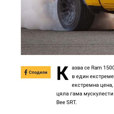
К
азва се Ram 150
Сподели
в един екстреме
екстремна цена,
цяла гама мускулести 
Bee SRT.