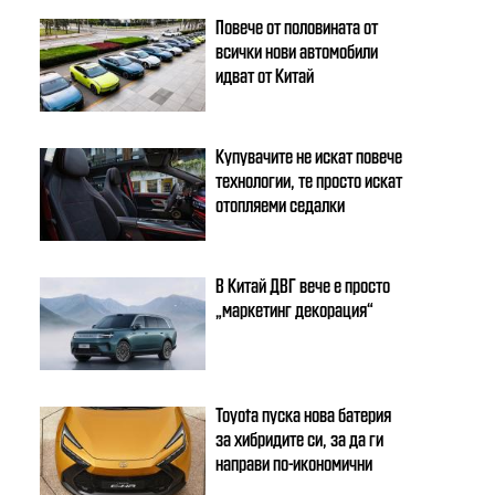
Повече от половината от
всички нови автомобили
идват от Китай
Купувачите не искат повече
технологии, те просто искат
отопляеми седалки
В Китай ДВГ вече е просто
„маркетинг декорация“
Toyota пуска нова батерия
за хибридите си, за да ги
направи по-икономични