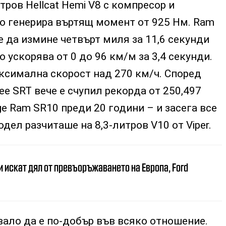
тров Hellcat Hemi V8 с компресор и
то генерира въртящ момент от 925 Нм. Ram
е да измине четвърт миля за 11,6 секунди
о ускорява от 0 до 96 км/м за 3,4 секунди.
ксимална скорост над 270 км/ч. Според
ee SRT вече е счупил рекорда от 250,497
ge Ram SR10 преди 20 години – и засега все
дел разчиташе на 8,3-литров V10 от Viper.
 искат дял от превъоръжаването на Европа, Ford
вало да е по-добър във всяко отношение.