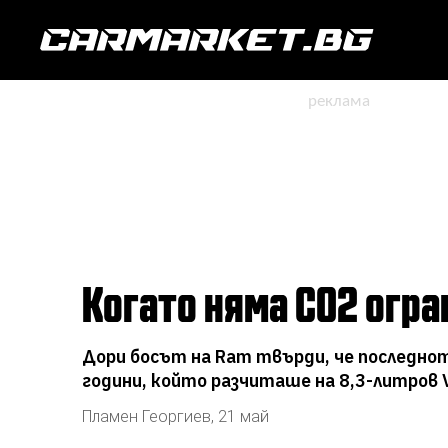
Когато няма СО2 огр
Дори босът на Ram твърди, че последнот
години, който разчиташе на 8,3-литров V
Пламен Георгиев
,
21 май