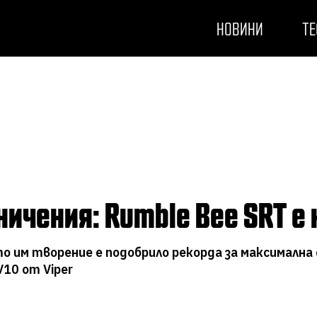
НОВИНИ
ТЕ
аничения: Rumble Bee SRT e
о им творение е подобрило рекорда за максимална
10 от Viper