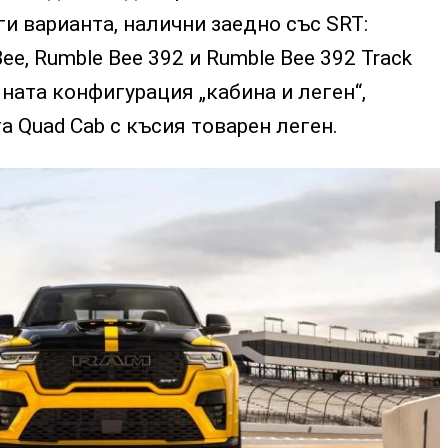
ги варианта, налични заедно със SRT:
e, Rumble Bee 392 и Rumble Bee 392 Track
лната конфигурация „кабина и леген“,
 Quad Cab с късия товарен леген.