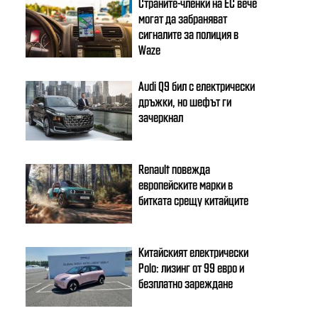
Страните-членки на ЕС вече
могат да забраняват
сигналите за полиция в
Waze
Audi Q9 бил с електрически
дръжки, но шефът ги
зачеркнал
Renault повежда
европейските марки в
битката срещу китайците
Китайският електрически
Polo: лизинг от 99 евро и
безплатно зареждане