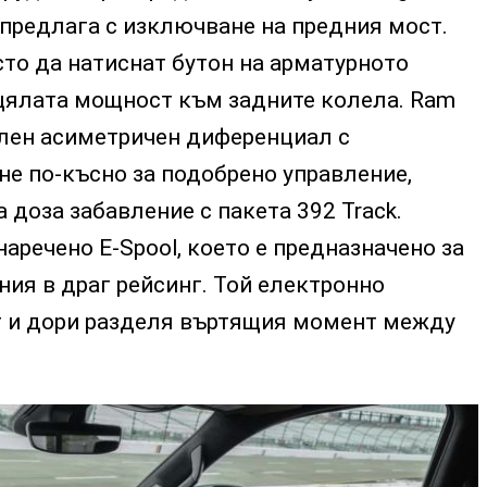
е предлага с изключване на предния мост.
то да натиснат бутон на арматурното
 цялата мощност към задните колела. Ram
лен асиметричен диференциал с
е по-късно за подобрено управление,
 доза забавление с пакета 392 Track.
аречено E-Spool, което е предназначено за
ния в драг рейсинг. Той електронно
 и дори разделя въртящия момент между