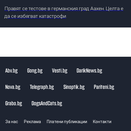
Правят се тестове в германския град Аахен. Целта е
да се избягват катастрофи
Abv.bg
Gong.bg
Vesti.bg
DarikNews.bg
Nova.bg
Telegraph.bg
Sinoptik.bg
Pariteni.bg
Grabo.bg
DogsAndCats.bg
За нас
Реклама
Платени публикации
Контакти