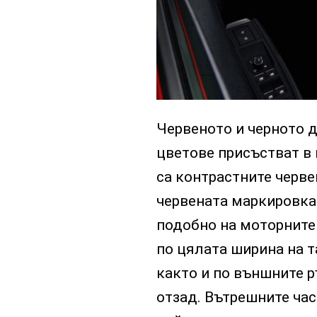
Червеното и черното до
цветове присъстват в
са контрастните черве
червената маркировка в
подобно на моторните
по цялата ширина на т
както и по външните р
отзад. Вътрешните час