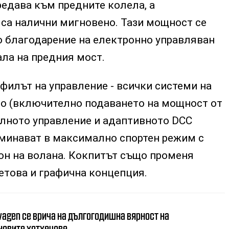
предава към предните колела, а
са налични мигновено. Тази мощност се
 благодарение на електронно управляван
ла на предния мост.
офилът на управление - всички системи на
о (включително подаването на мощност от
лното управление и адаптивното DCC
еминават в максимално спортен режим с
он на волана. Кокпитът също променя
етова и графична концепция.
wagen се врича на дългогодишна вярност на
новите хотхечове