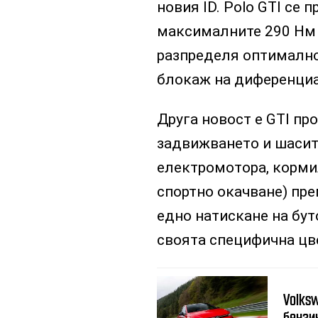
новия ID. Polo GTI се 
максималните 290 Нм 
разпределя оптимално
блокаж на диференциа
Друга новост е GTI пр
задвижването и шасит
електромотора, корми
спортно окачване) пр
едно натискане на бут
своята специфична цв
Volks
бензи