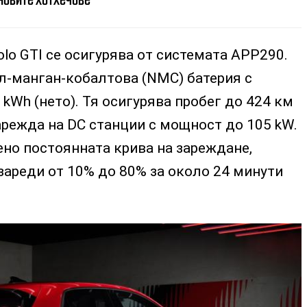
olo GTI се осигурява от системата APP290.
ел-манган-кобалтова (NMC) батерия с
 kWh (нето). Тя осигурява пробег до 424 км
арежда на DC станции с мощност до 105 kW.
но постоянната крива на зареждане,
зареди от 10% до 80% за около 24 минути