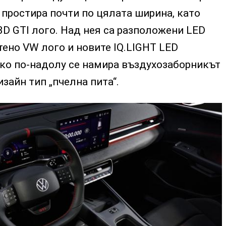
е простира почти по цялата ширина, като
3D GTI лого. Над нея са разположени LED
тено VW лого и новите IQ.LIGHT LED
ко по-надолу се намира въздухозаборникът
изайн тип „пчелна пита“.