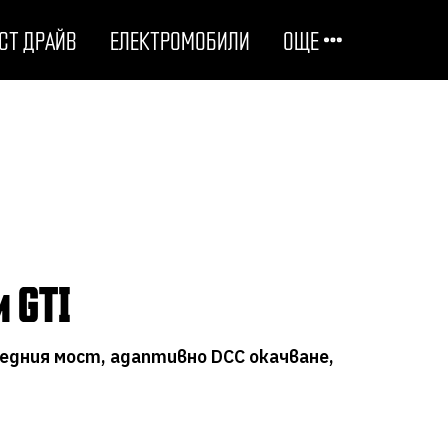
СТ ДРАЙВ
ЕЛЕКТРОМОБИЛИ
ОЩЕ
ОТГОВОРНИ НА ПЪТЯ
ТЕХНОЛОГИИ
СТУДЕНИ ДОСИЕТА
и GTI
ЛЮБОПИТНО
редния мост, адаптивно DCC окачване,
МОТОРИ