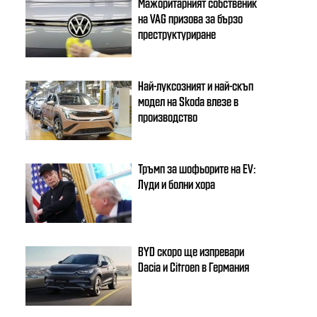
Мажоритарният собственик
на VAG призова за бързо
преструктуриране
Най-луксозният и най-скъп
модел на Skoda влезе в
производство
Тръмп за шофьорите на EV:
Луди и болни хора
BYD скоро ще изпревари
Dacia и Citroеn в Германия