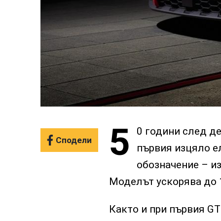
5
0 години след де
Сподели
първия изцяло е
обозначение – изц
Моделът ускорява до 1
Както и при първия GT