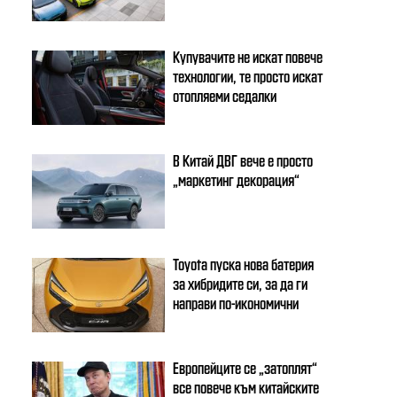
Купувачите не искат повече
технологии, те просто искат
отопляеми седалки
В Китай ДВГ вече е просто
„маркетинг декорация“
Toyota пуска нова батерия
за хибридите си, за да ги
направи по-икономични
Европейците се „затоплят“
все повече към китайските