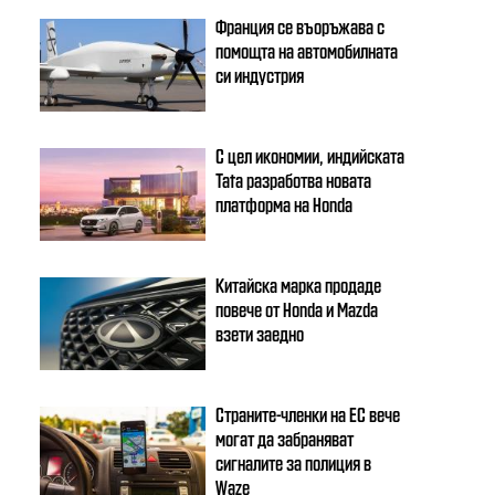
Франция се въоръжава с
помощта на автомобилната
си индустрия
С цел икономии, индийската
Tata разработва новата
платформа на Honda
Китайска марка продаде
повече от Honda и Mazda
взети заедно
Страните-членки на ЕС вече
могат да забраняват
сигналите за полиция в
Waze