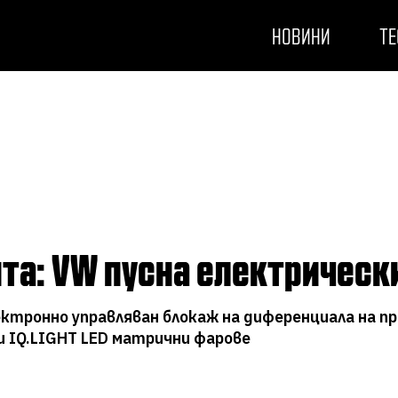
НОВИНИ
ТЕ
ията: VW пусна електрическ
лектронно управляван блокаж на диференциала на п
и IQ.LIGHT LED матрични фарове