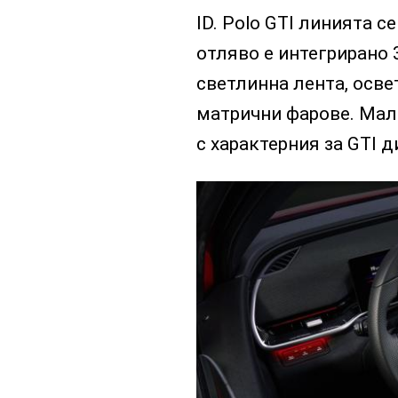
ID. Polo GTI линията с
отляво е интегрирано 
светлинна лента, осве
матрични фарове. Мал
с характерния за GTI д