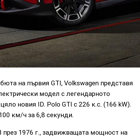
бюта на първия GTI, Volkswagen представя
лектрически модел с легендарното
яло новия ID. Polo GTI с 226 к.с. (166 kW).
00 км/ч за 6,8 секунди.
I през 1976 г., задвижващата мощност на