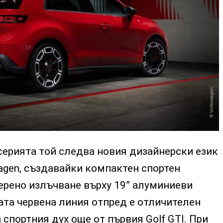
Volkswagen
серията той следва новия дизайнерски език
wagen, създавайки компактен спортен
ерено излъчване върху 19” алуминиеви
та червена линия отпред е отличителен
 спортния дух още от първия Golf GTI. При