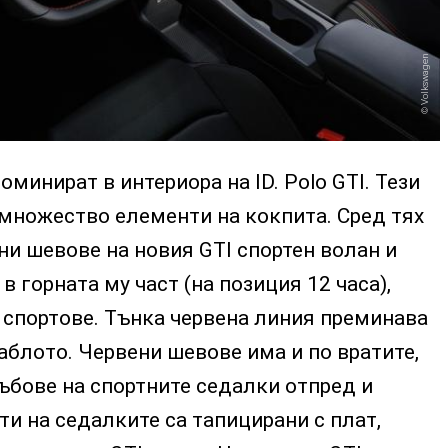
Volkswagen
минират в интериора на ID. Polo GTI. Тези
 множество елементи на кокпита. Сред тях
ни шевове на новия GTI спортен волан и
 горната му част (на позиция 12 часа),
 спортове. Тънка червена линия преминава
аблото. Червени шевове има и по вратите,
ъбове на спортните седалки отпред и
ти на седалките са тапицирани с плат,