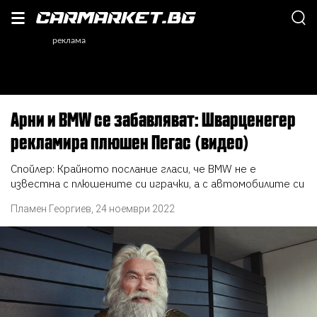
Арни и BMW се забавляват: Шварценегер
рекламира плюшен Пегас (видео)
Спойлер: Крайното послание гласи, че BMW не е
известна с плюшените си играчки, а с автомобилите си
Пламен Георгиев
,
24 ноември 2022