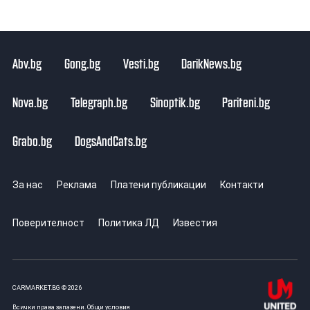
Abv.bg
Gong.bg
Vesti.bg
DarikNews.bg
Nova.bg
Telegraph.bg
Sinoptik.bg
Pariteni.bg
Grabo.bg
DogsAndCats.bg
За нас
Реклама
Платени публикации
Контакти
Поверителност
Политика ЛД
Известия
CARMARKET.BG © 2026
Всички права запазени.
Общи условия