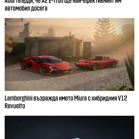
автомобил досега
Lamborghini възражда името Miura с хибридния V12
Revuelto