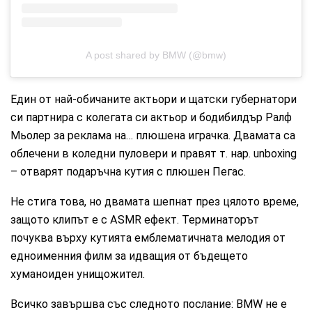
A post shared by BMW (@bmw)
Един от най-обичаните актьори и щатски губернатори
си партнира с колегата си актьор и бодибилдър Ралф
Мьолер за реклама на… плюшена играчка. Двамата са
облечени в коледни пуловери и правят т. нар. unboxing
– отварят подаръчна кутия с плюшен Пегас.
Не стига това, но двамата шепнат през цялото време,
защото клипът е с ASMR ефект. Терминаторът
почуква върху кутията емблематичната мелодия от
едноименния филм за идващия от бъдещето
хуманоиден унищожител.
Всичко завършва със следното послание: BMW не е