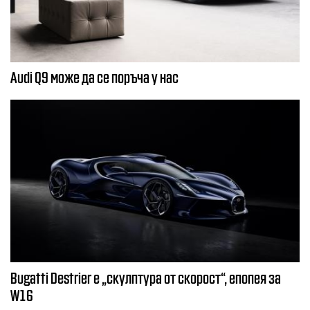
Audi Q9 може да се поръча у нас
Bugatti Destrier е „скулптура от скорост“, епопея за
W16