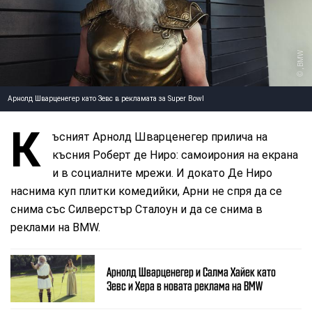
, BMW
Арнолд Шварценегер като Зевс в рекламата за Super Bowl
К
ъсният Арнолд Шварценегер прилича на
късния Роберт де Ниро: самоирония на екрана
и в социалните мрежи. И докато Де Ниро
наснима куп плитки комедийки, Арни не спря да се
снима със Силверстър Сталоун и да се снима в
реклами на BMW.
Арнолд Шварценегер и Салма Хайек като
Зевс и Хера в новата реклама на BMW