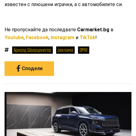
известен с плюшени играчки, а с автомобилите си.
Не пропускайте да последвате
Carmarket.bg
в
Youtube
,
Facebook
,
Instagram
и
TikTok
!
Арнолд Шварценегер
реклама
BMW
Сподели