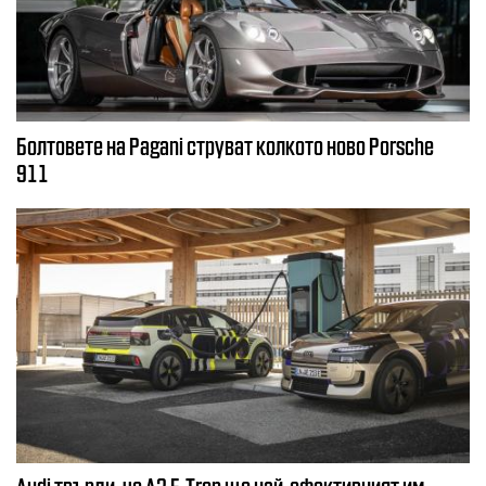
Болтовете на Pagani струват колкото ново Porsche
911
Audi твърди, че A2 E-Tron ще най-ефективният им