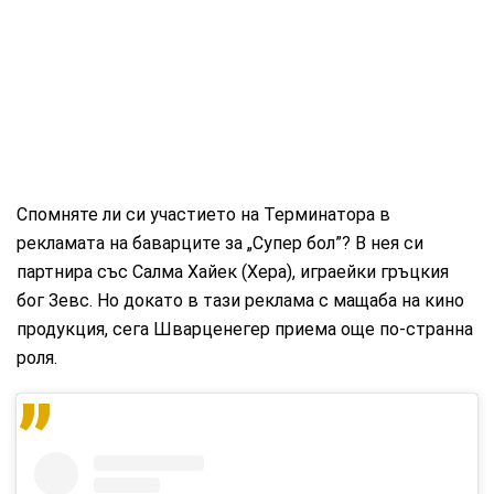
Спомняте ли си участието на Терминатора в
рекламата на баварците за „Супер бол”? В нея си
партнира със Салма Хайек (Хера), играейки гръцкия
бог Зевс. Но докато в тази реклама с мащаба на кино
продукция, сега Шварценегер приема още по-странна
роля.