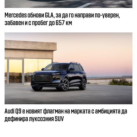
Mercedes обнови GLA, за да го направи по-уверен,
забавен и с пробег до 657 км
Audi Q9 е новият флагман на марката с амбицията да
дефинира луксозния SUV