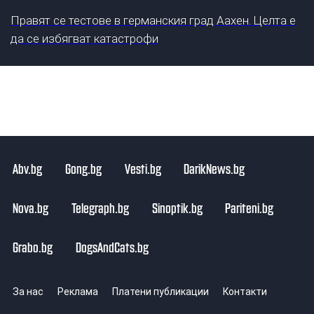
Правят се тестове в германския град Аахен. Целта е
да се избягват катастрофи
Abv.bg
Gong.bg
Vesti.bg
DarikNews.bg
Nova.bg
Telegraph.bg
Sinoptik.bg
Pariteni.bg
Grabo.bg
DogsAndCats.bg
За нас
Реклама
Платени публикации
Контакти