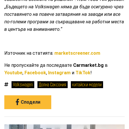
„
Бъдещето на Volkswagen няма да бъде осигурено чрез
поставянето на повече затваряния на заводи или все
по-големи програми за съкращаване на работни места
в центъра на вниманието.“
Източник на статията:
marketscreener.com
Не пропускайте да последвате
Carmarket.bg
в
Youtube
,
Facebook
,
Instagram
и
TikTok
!
Volkswagen
Долна Саксония
китайски модели
Сподели