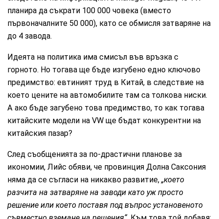
планира да съкрати 100 000 човека (вместо
първоначалните 50 000), като се обмисля затваряне на
до 4 завода.
Идеята на политика има смисъл във връзка с
горното. Но тогава ще бъде изгубено едно ключово
предимство: евтиният труд в Китай, в следствие на
което цените на автомобилите там са толкова ниски.
А ако бъде загубено това предимство, то как тогава
китайските модели на VW ще бъдат конкурентни на
китайския пазар?
След съобщенията за по-драстични планове за
икономии, Лийс обяви, че провинция Долна Саксония
няма да се съгласи на никакво развитие,
„което
разчита на затваряне на заводи като уж просто
решение или което поставя под въпрос установеното
съвместно вземане на решения“
. Към това той добавя: