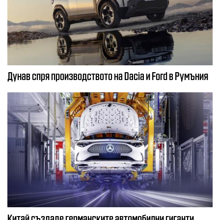
Дунав спря производството на Dacia и Ford в Румъния
Китай създаде германските автомобилни гиганти,