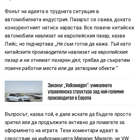
Фонът на идеята е трудната ситуация в
автомобилната индустрия. Пазарът се свива, докато
конкурентният натиск нараства. Все повече китайски
автомобили навлизат на европейския пазар, казва
Лийс, но подчертава:
„Не съм готов да кажа: Тъй като
китайските производители навлизат на европейския
пазар и ни отнемат пазарен дял, трябва да съкратим
повече работни места или да затворим обекти.“
Законът „Volkswagen”: уникалната
управленска структура зад най-големия
производител в Европа
Въпросът, казва той, е дали искате да бъдете просто
зрител или да продължите активно да помагате за
оформянето на играта. Тези коментари идват в
следствие на информацията Manager Magazin, че VW