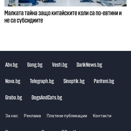
Малката тайна защо китайските коли са по-евтини и
не са субсидиите
Abv.bg
Gong.bg
Vesti.bg
DarikNews.bg
Nova.bg
Telegraph.bg
Sinoptik.bg
Pariteni.bg
Grabo.bg
DogsAndCats.bg
За нас
Реклама
Платени публикации
Контакти