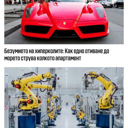
Безумието на хиперколите: Как едно отиване до
морето струва колкото апартамент