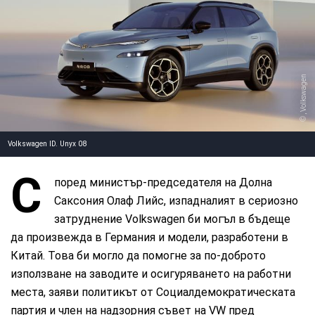
, Volkswagen
Volkswagen ID. Unyx 08
С
поред министър-председателя на Долна
Саксония Олаф Лийс, изпадналият в сериозно
затруднение Volkswagen би могъл в бъдеще
да произвежда в Германия и модели, разработени в
Китай. Това би могло да помогне за по-доброто
използване на заводите и осигуряването на работни
места, заяви политикът от Социалдемократическата
партия и член на надзорния съвет на VW пред