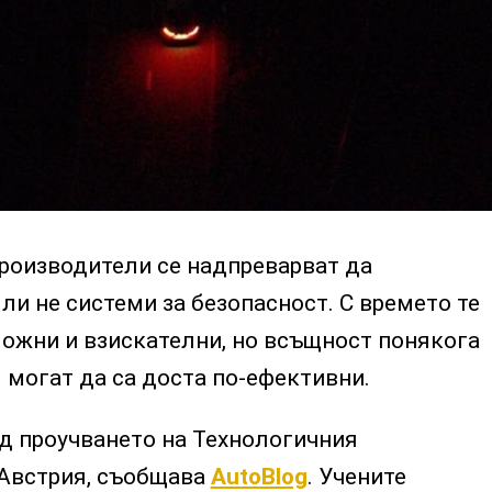
роизводители се надпреварват да
ли не системи за безопасност. С времето те
ложни и взискателни, но всъщност понякога
 могат да са доста по-ефективни.
ед проучването на Технологичния
 Австрия, съобщава
AutoBlog
. Учените