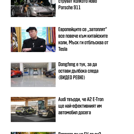
струват колкото ново
Porsche 911
Европейците се „затоплят“
все повече към китайските
коли, Мъск ги отблъсква от
Tesla
Dongfeng e тук, за да
остави дълбока следа
(ВИДЕО РЕВЮ)
Audi твърди, че A2 E-Tron
ще най-ефективният им
автомобил досега
Вярвате ли на EV-то си?