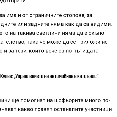
едотврати.
за има и от страничните стопове, за
едните или задните няма как да са видими.
ето на такива светлини няма да е скъпо
ателство, така че може да се приложи не
о и за тези, които вече са по пътищата.
Кулев: „Управлението на автомобила е като валс”
ини ще помогнат на шофьорите много по-
еняват какво правят останалите участници