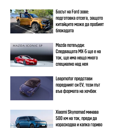
Босът на Ford зове:
подготовка отсега, защото
китайците може да пробият
блокадата
Mazda потвърди:
Следващата MX-5 ще е на
ток, ще има нещо много
специално над нея
Leapmotor представи
поредният си EV, този път
във формата на хечбек
Xiaomi Skynomad минава
500 км на ток, преди да
изразходва и капка гориво