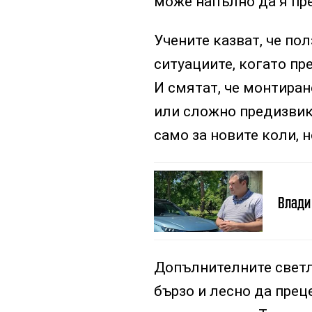
може напълно да я пр
Учените казват, че пол
ситуациите, когато пр
И смятат, че монтиран
или сложно предизвик
само за новите коли, н
Влади 
Допълнителните светл
бързо и лесно да прец