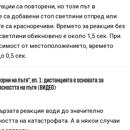
ации са повторени, но този път в
е са добавени стоп светлини отпред или
те са красноречиви. Времето за реакция без
ветлини обикновено е около 1,5 сек. При
исимост от местоположението, времето
о 0,5 сек.
орни на пътя“, еп. 1: дистанцията е основата за
асността на пътя (ВИДЕО)
бързата реакция води до значително
остта на катастрофата. А в някои случаи