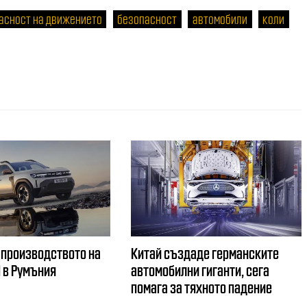
асност на движението
безопасност
автомобили
коли
 производството на
Китай създаде германските
d в Румъния
автомобилни гиганти, сега
помага за тяхното падение