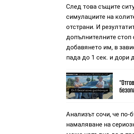
След това същите ситу
симулациите на колит
отстрани. И резултати
допълнителните стоп с
добавянето им, в зав
пада до 1 сек. и дори д
“Отгов
безоп
Анализът сочи, че по-
намаляване на сериозн