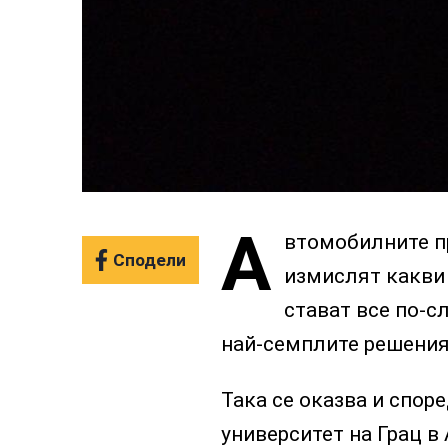
А
втомобилните п
Сподели
измислят какви 
стават все по-с
най-семплите решения
Така се оказва и спор
университет на Грац в