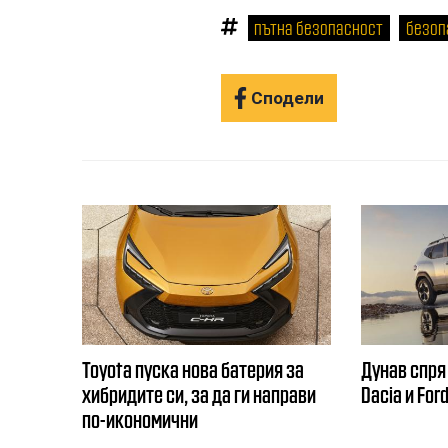
пътна безопасност
безоп
Сподели
Toyota пуска нова батерия за
Дунав спря
хибридите си, за да ги направи
Dacia и For
по-икономични