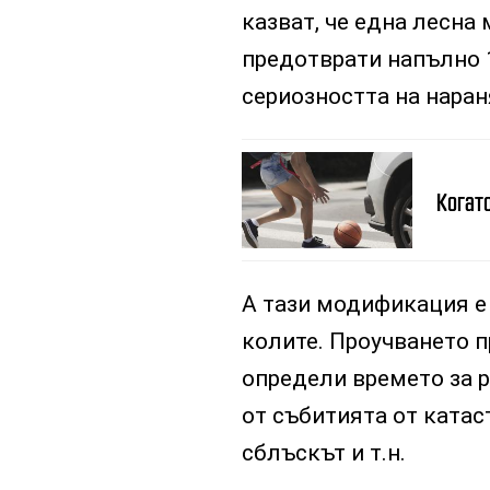
казват, че една лесна
предотврати напълно 
сериозността на наран
Когат
А тази модификация е
колите. Проучването п
определи времето за р
от събитията от катас
сблъскът и т.н.