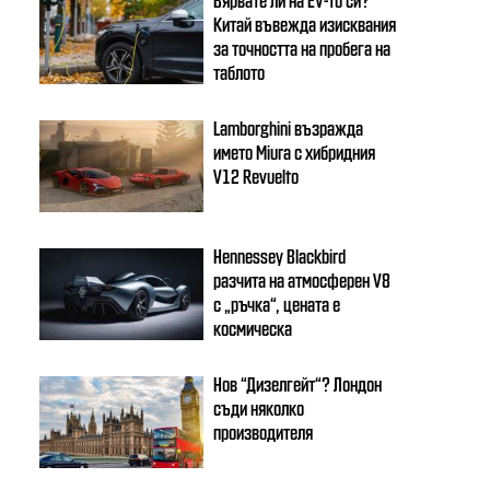
Китай въвежда изисквания
за точността на пробега на
таблото
Lamborghini възражда
името Miura с хибридния
V12 Revuelto
Hennessey Blackbird
разчита на атмосферен V8
с „ръчка“, цената е
космическа
Нов “Дизелгейт“? Лондон
съди няколко
производителя