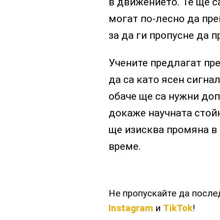
в движението. Те ще с
могат по-лесно да пре
за да ги пропусне да п
Учените предлагат пред
да са като ясен сигнал
обаче ще са нужни доп
докаже научната стойн
ще изисква промяна в 
време.
Не пропускайте да посл
Instagram
и
TikTok
!