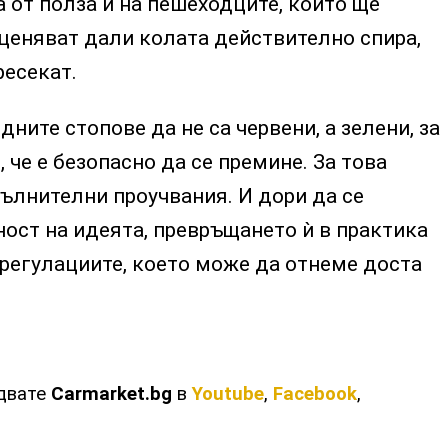
а от полза и на пешеходците, които ще
ценяват дали колата действително спира,
ресекат.
ните стопове да не са червени, а зелени, за
, че е безопасно да се премине. За това
ълнителни проучвания. И дори да се
ост на идеята, превръщането ѝ в практика
регулациите, което може да отнеме доста
едвате
Carmarket.bg
в
Youtube
,
Facebook
,