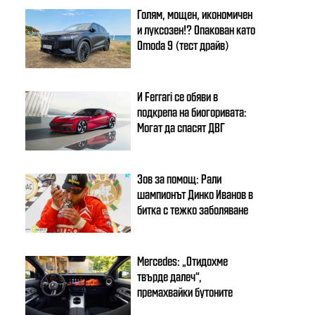
Голям, мощен, икономичен
и луксозен!? Опакован като
Omoda 9 (тест драйв)
И Ferrari се обяви в
подкрепа на биогоривата:
Могат да спасят ДВГ
Зов за помощ: Рали
шампионът Динко Иванов в
битка с тежко заболяване
Mercedes: „Отидохме
твърде далеч“,
премахвайки бутоните