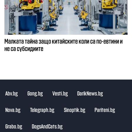
Малката тайна защо китайските коли са по-евтини и
не са субсидиите
Abv.bg
Gong.bg
Vesti.bg
DarikNews.bg
Nova.bg
Telegraph.bg
Sinoptik.bg
Pariteni.bg
Grabo.bg
DogsAndCats.bg