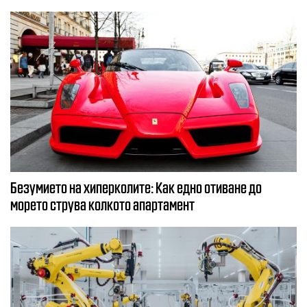
Безумието на хиперколите: Как едно отиване до
морето струва колкото апартамент