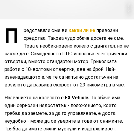
netinfo
П
редставяли сме ви
какви ли не
превозни
средства. Такова чудо обаче досега не сме.
Това е необикновено колело с двигател, но не
какъв да е. Самоделното ППС използва електрически
отвертки, вместо стандартен мотор. Триколката
работи с 18-волтови отвертки, две на брой. Най-
изненадващото е, че те са напълно достатъчни на
возилото да развива скорост от 29 километра в час.
Названието на колелото е
EX
Vehicle
.
То обаче има
един сериозен недостатък - положението, което
трябва да заемете, за да го управлявате, е доста
неудобно - може да се уверите в това от снимките.
Трябва да имате силни мускули и издръжливост.