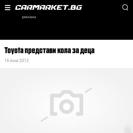
Toyota представи кола за деца
16 юни 2012
netinfo