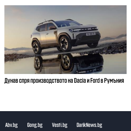
Дунав спря производството на Dacia и Ford в Румъния
Abv.bg
Gong.bg
Vesti.bg
DarikNews.bg