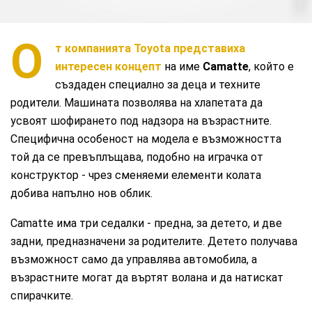
О
т компанията
Toyota
представиха
интересен концепт
на име
Camatte
, който е
създаден специално за деца и техните
родители. Машината позволява на хлапетата да
усвоят шофирането под надзора на възрастните.
Специфична особеност на модела е възможността
той да се превъплъщава, подобно на играчка от
конструктор - чрез сменяеми елементи колата
добива напълно нов облик.
Camatte има три седалки - предна, за детето, и две
задни, предназначени за родителите. Детето получава
възможност само да управлява автомобила, а
възрастните могат да въртят волана и да натискат
спирачките.