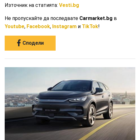
Източник на статията:
Vesti.bg
Не пропускайте да последвате
Carmarket.bg
в
Youtube
,
Facebook
,
Instagram
и
TikTok
!
Сподели