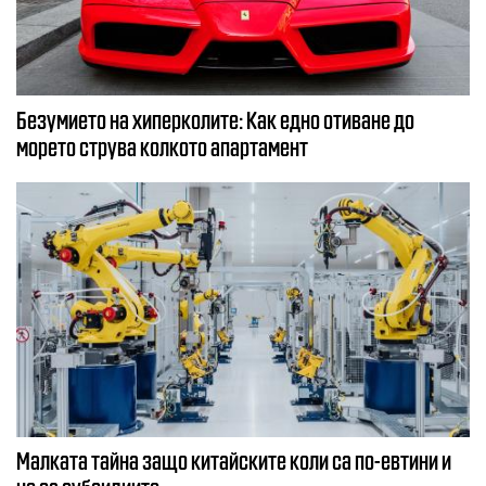
Безумието на хиперколите: Как едно отиване до
морето струва колкото апартамент
Малката тайна защо китайските коли са по-евтини и