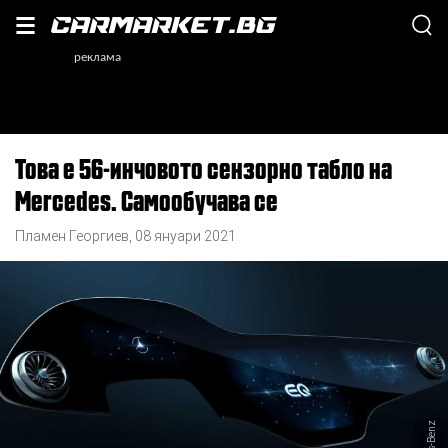
Това е 56-инчовото сензорно табло на
Mercedes. Самообучава се
Пламен Георгиев
,
08 януари 2021