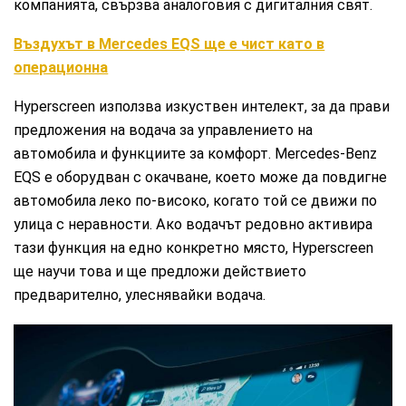
компанията, свързва аналоговия с дигиталния свят.
Въздухът в Mercedes EQS ще е чист като в
операционна
Hyperscreen използва изкуствен интелект, за да прави
предложения на водача за управлението на
автомобила и функциите за комфорт. Mercedes-Benz
EQS е оборудван с окачване, което може да повдигне
автомобила леко по-високо, когато той се движи по
улица с неравности. Ако водачът редовно активира
тази функция на едно конкретно място, Hyperscreen
ще научи това и ще предложи действието
предварително, улеснявайки водача.