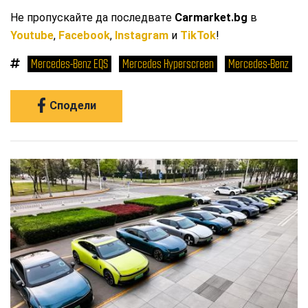
Не пропускайте да последвате
Carmarket.bg
в
Youtube
,
Facebook
,
Instagram
и
TikTok
!
Mercedes-Benz EQS
Mercedes Hyperscreen
Mercedes-Benz
Сподели