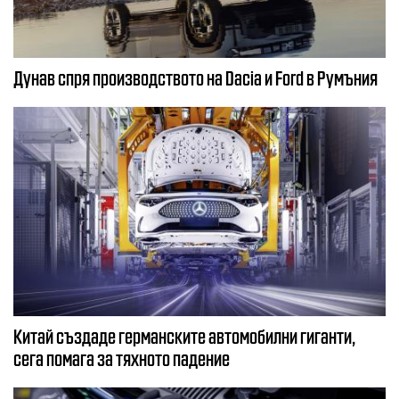
Дунав спря производството на Dacia и Ford в Румъния
Китай създаде германските автомобилни гиганти,
сега помага за тяхното падение