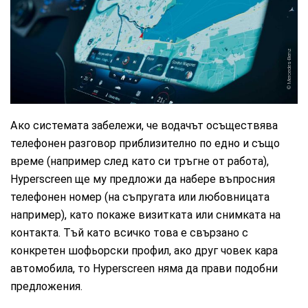
Mercedes-Benz
Ако системата забележи, че водачът осъществява
телефонен разговор приблизително по едно и също
време (например след като си тръгне от работа),
Hyperscreen ще му предложи да набере въпросния
телефонен номер (на съпругата или любовницата
например), като покаже визитката или снимката на
контакта. Тъй като всичко това е свързано с
конкретен шофьорски профил, ако друг човек кара
автомобила, то Hyperscreen няма да прави подобни
предложения.