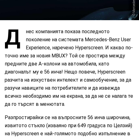
Mercedes-Benz
Д
нес компанията показа последното
поколение на системата Mercedes-Benz User
Experience, наречено Hyperscreen. И какво по-
точно име за новия MBUX? Той се простира между
предните две А-колони на автомобила, като
диагоналът му е 56 инча! Нещо повече, Hyperscreen
разчита на изкуствен интелект и самообучение, за да
разучи навиците на потребителите и да извежда
всичко необходимо им на екрана, за да не се налага те
да го търсят в менютата.
Разпростирайки се на въпросните 56 инча широчина,
извитото стъкло (изваяно при 649 градуса по Целзий)
на Hyperscreen е най-голямото подобно изпълнение в