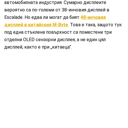
автомобилната индустрия. Сумарно дисплеите
вероятно са по-големи от 38-инчовия дисплей в
Escalade. Но едва ли могат да бият
48-инчовия
дисплей в китайския M-Byte
. Това е така, защото тук
под една стъклена повърхност са поместени три
отделни OLED сензорни дисплея, а не един цял
дисплей, както е при „китаеца”.