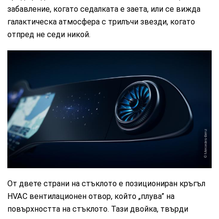
забавление, когато седалката е заета, или се вижда
галактическа атмосфера с трилъчи звезди, когато
отпред не седи никой.
Mercedes-Benz
От двете страни на стъклото е позициониран кръгъл
HVAC вентилационен отвор, който „плува” на
повърхността на стъклото. Тази двойка, твърди