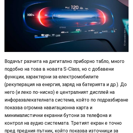
Mercedes-Benz
Водачът разчита на дигитално приборно табло, много
подобно на това в новата S-Class, но с добавени
функции, характерни за електромобилите
(рекуперация на енергия, заряд на батерията и др.). До
него (и леко по-ниско) е централният дисплей на
инфоразвлекателната система, който по подразбиране
показва огромна навигационна карта и
минималистични екранни бутони за телефона и
контрол на аудио системата. Третият екран е точно
пред предния пътник, който показва източници за