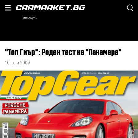
"Топ Гиър": Роден тест на "Панамера"
10 юли 2009
, Топ Гиър