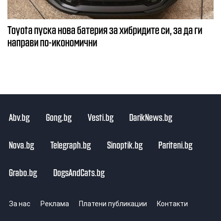
Toyota пуска нова батерия за хибридите си, за да ги
направи по-икономични
Abv.bg
Gong.bg
Vesti.bg
DarikNews.bg
Nova.bg
Telegraph.bg
Sinoptik.bg
Pariteni.bg
Grabo.bg
DogsAndCats.bg
За нас
Реклама
Платени публикации
Контакти