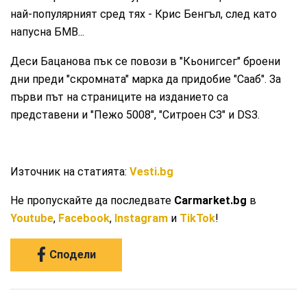
най-популярният сред тях - Крис Бенгъл, след като
напусна БMВ...
Деси Бацанова пък се повози в "Кьонигсег" броени
дни преди "скромната" марка да придобие "Сааб". За
първи път на страниците на изданието са
представени и "Пежо 5008", "Ситроен C3" и DS3.
Източник на статията:
Vesti.bg
Не пропускайте да последвате
Carmarket.bg
в
Youtube
,
Facebook
,
Instagram
и
TikTok
!
Сподели