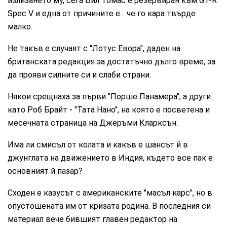
излизането му, сега Бил Томас е резервиран към GT-R
Spec V и една от причините е... че го кара твърде
малко.
Не такъв е случаят с "Лотус Евора", даден на
британската редакция за достатъчно дълго време, за
да прояви силните си и слаби страни.
Някои срещнаха за първи "Порше Панамера", а други
като Роб Брайт - "Тата Нано", на която е посветена и
месечната страница на Джеръми Кларксън.
Има ли смисъл от колата и какъв е шансът й в
джунглата на движението в Индия, където все пак е
основният й пазар?
Сходен е казусът с американските "масъл карс", но в
опустошената им от кризата родина. В последния си
материал вече бившият главен редактор на