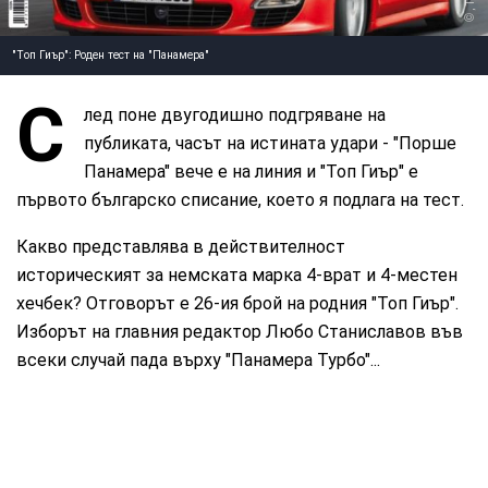
"Топ Гиър": Роден тест на "Панамера"
С
лед поне двугодишно подгряване на
публиката, часът на истината удари - "Порше
Панамера" вече е на линия и "Топ Гиър" е
първото българско списание, което я подлага на тест.
Какво представлява в действителност
историческият за немската марка 4-врат и 4-местен
хечбек? Отговорът е 26-ия брой на родния "Топ Гиър".
Изборът на главния редактор Любо Станиславов във
всеки случай пада върху "Панамера Турбо"...