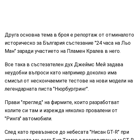
Друга основна тема в броя е репортаж от отминалото
историческо за България състезание "24 часа на Льо
Ман" заради участието на Пламен Кралев в него.
Все така в състезателен дух Джеймс Мей задава
неудобни въпроси като например доколко има
смисъл от нескончаемите тестове на нови модели на
легендарната писта "Нюрбургринг".
Прави "преглед" на фирмите, които разработват
колите си там и изрежда няколко провалени от
"Ринга" автомобили.
След като превъзнесе до небесата "Нисан GT-R" при