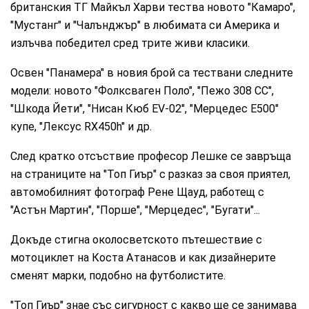
британския ТГ Майкъл Харви тества новото "Камаро",
"Мустанг" и "Чалънджър" в любимата си Америка и
излъчва победител сред трите живи класики.
Освен "Панамера" в новия брой са тествани следните
модели: новото "Фолксваген Поло", "Пежо 308 CC",
"Шкода Йети", "Нисан Кюб EV-02", "Mерцедес E500"
купе, "Лексус RX450h" и др.
След кратко отсъствие професор Лешке се завръща
на страниците на "Топ Гиър" с разказ за своя приятел,
автомобилният фотограф Рене Щауд, работещ с
"Астън Мартин", "Порше", "Mерцедес", "Бугати"...
Докъде стигна околосветското пътешествие с
мотоциклет на Коста Атанасов и как дизайнерите
сменят марки, подобно на футболистите.
"Топ Гиър" знае със сигурност с какво ще се занимава