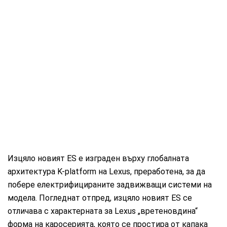
Изцяло новият ES е изграден върху глобалната
архитектура K-platform на Lexus, преработена, за да
побере електрифицираните задвижващи системи на
модела. Погледнат отпред, изцяло новият ES се
отличава с характерната за Lexus „вретеновдина“
форма на каросерията, която се простира от капака