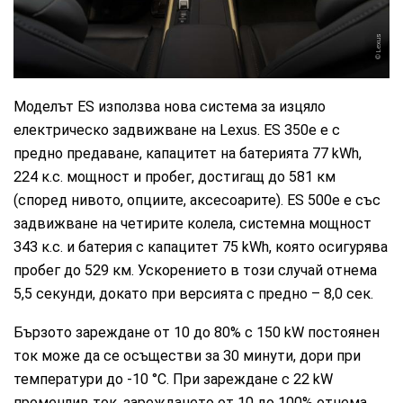
Lexus
Моделът ES използва нова система за изцяло
електрическо задвижване на Lexus. ES 350e е с
предно предаване, капацитет на батерията 77 kWh,
224 к.с. мощност и пробег, достигащ до 581 км
(според нивото, опциите, аксесоарите). ES 500e е със
задвижване на четирите колела, системна мощност
343 к.с. и батерия с капацитет 75 kWh, която осигурява
пробег до 529 км. Ускорението в този случай отнема
5,5 секунди, докато при версията с предно – 8,0 сек.
Бързото зареждане от 10 до 80% с 150 kW постоянен
ток може да се осъществи за 30 минути, дори при
температури до -10 °C. При зареждане с 22 kW
променлив ток, зареждането от 10 до 100% отнема