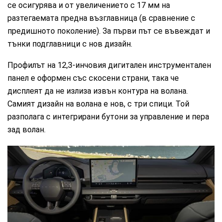
се осигурява и от увеличението с 17 мм на
разтегаемата предна възглавница (в сравнение с
предишното поколение). За първи път се въвеждат и
тънки подглавници с нов дизайн.
Профилът на 12,3-инчовия дигитален инструментален
панел е оформен със скосени страни, така че
дисплеят да не излиза извън контура на волана.
Самият дизайн на волана е нов, с три спици. Той
разполага с интегрирани бутони за управление и пера
зад волан.