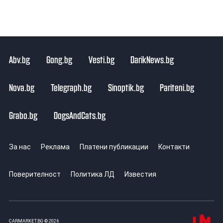
Abv.bg
Gong.bg
Vesti.bg
DarikNews.bg
Nova.bg
Telegraph.bg
Sinoptik.bg
Pariteni.bg
Grabo.bg
DogsAndCats.bg
За нас
Реклама
Платени публикации
Контакти
Поверителност
Политика ЛД
Известия
CARMARKET.BG © 2026