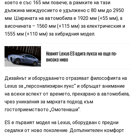
което е със 165 мм повече; в рамките на тази
дължина междуосието е удължено с 80 мм до 2950
мм. Ширината на автомобила е 1920 мм (+55 мм), а
височината – 1560 мм (+115 мм) за електрическия и
1555 мм (+110 мм) за хибридния модел.
Новият Lexus ES вдига лукса на още по-
високо ниво
Дизайнът и оборудването отразяват философията на
Lexus за „персонализиран лукс“ и обръщат внимание
на всеки аспект от времето, прекарано в автомобила,
чрез уникалния за марката подход към
гостоприемството „Омотенаши“.
ES е първият модел на Lexus, оборудван с предни
седалки от ново поколение. Допълнителен комфорт