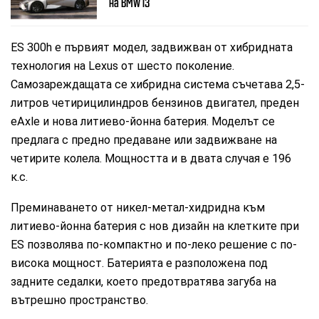
на BMW i3
ES 300h е първият модел, задвижван от хибридната
технология на Lexus от шесто поколение.
Самозареждащата се хибридна система съчетава 2,5-
литров четирицилиндров бензинов двигател, преден
eAxle и нова литиево-йонна батерия. Моделът се
предлага с предно предаване или задвижване на
четирите колела. Мощността и в двата случая е 196
к.с.
Преминаването от никел-метал-хидридна към
литиево-йонна батерия с нов дизайн на клетките при
ES позволява по-компактно и по-леко решение с по-
висока мощност. Батерията е разположена под
задните седалки, което предотвратява загуба на
вътрешно пространство.