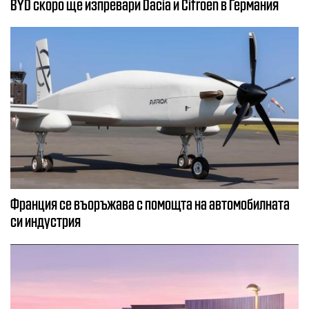
BYD скоро ще изпревари Dacia и Citroеn в Германия
Франция се въоръжава с помощта на автомобилната
си индустрия