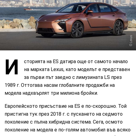
Lexus
И
сторията на ES датира още от самото начало
на марката Lexus, като моделът е представен
за първи път заедно с лимузината LS през
1989 г. Оттогава насам глобалните продажби на
модела надхвърлят три милиона бройки.
Европейското присъствие на ES е по-скорошно. Той
пристигна тук през 2018 г. с пускането на седмото
поколение с пълна хибридна система. Сега, осмото
поколение на модела е по-голям автомобил във всяко