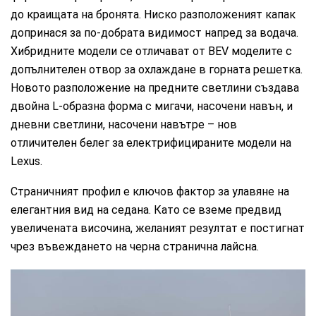
до краищата на бронята. Ниско разположеният капак
допринася за по-добрата видимост напред за водача.
Хибридните модели се отличават от BEV моделите с
допълнителен отвор за охлаждане в горната решетка.
Новото разположение на предните светлини създава
двойна L-образна форма с мигачи, насочени навън, и
дневни светлини, насочени навътре – нов
отличителен белег за електрифицираните модели на
Lexus.
Страничният профил е ключов фактор за улавяне на
елегантния вид на седана. Като се вземе предвид
увеличената височина, желаният резултат е постигнат
чрез въвеждането на черна странична лайсна.