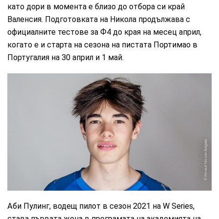
като дори в момента е близо до отбора си край
Валенсия. Подготовката на Никола продължава с
oфициалните тестове за Ф4 до края на месец април,
когато е и старта на сезона на пистата Портимао в
Португалия на 30 април и 1 май.
Renault Nissan Bulgaria
Аби Пулинг, водещ пилот в сезон 2021 на W Series,
става първата жена в програмата на академията на