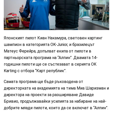
Renault Nissan Bulgaria
Японският пилот Киан Накамура, световен картинг
шампион в категорията OK-Junior, и бразилецът
Матеус Ферейра, допълват екипа от пилоти в
партньорската програма на “Алпин”. Двамата 14-
годишни пилоти ще се състезават в серията OK
Karting с отбора “Карт републик”.
Самата програма ще бъде ръководена от
директорката на академията на тима Миа Шаризман и
директора на проекти за разширяване Давиде
Бривио, продължавайки усилията за набиране на най-
добрите млади пилоти, които да се включат в “Алпин”.