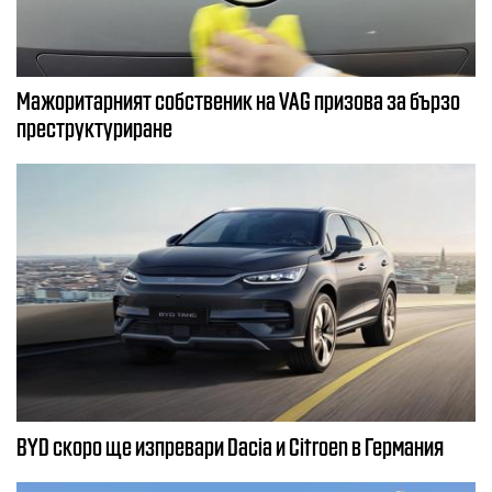
Мажоритарният собственик на VAG призова за бързо
преструктуриране
BYD скоро ще изпревари Dacia и Citroеn в Германия