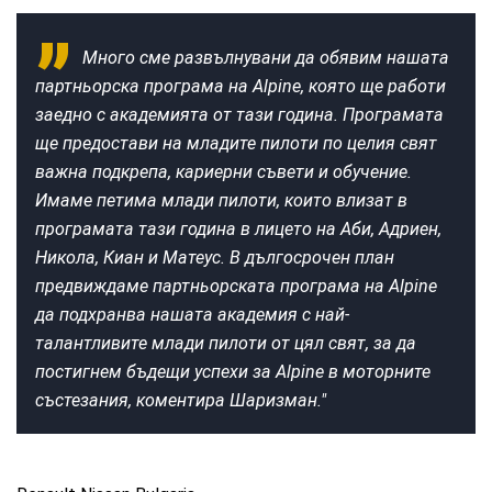
Много сме развълнувани да обявим нашата
партньорска програма на Alpine, която ще работи
заедно с академията от тази година. Програмата
ще предостави на младите пилоти по целия свят
важна подкрепа, кариерни съвети и обучение.
Имаме петима млади пилоти, които влизат в
програмата тази година в лицето на Аби, Адриен,
Никола, Киан и Матеус. В дългосрочен план
предвиждаме партньорската програма на Alpine
да подхранва нашата академия с най-
талантливите млади пилоти от цял свят, за да
постигнем бъдещи успехи за Alpine в моторните
състезания, коментира Шаризман."