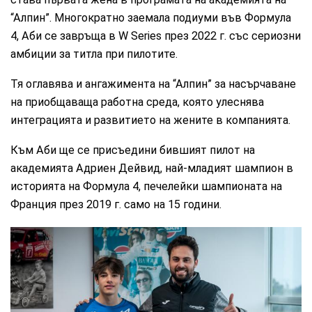
“Алпин”. Многократно заемала подиуми във Формула
4, Аби се завръща в W Series през 2022 г. със сериозни
амбиции за титла при пилотите.
Тя оглавява и ангажимента на “Алпин” за насърчаване
на приобщаваща работна среда, която улеснява
интеграцията и развитието на жените в компанията.
Към Аби ще се присъедини бившият пилот на
академията Адриен Дейвид, най-младият шампион в
историята на Формула 4, печелейки шампионата на
Франция през 2019 г. само на 15 години.