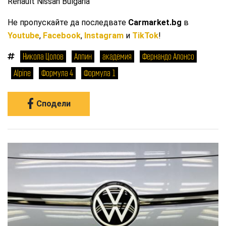
Renault Nissan Bulgaria
Не пропускайте да последвате
Carmarket.bg
в
Youtube
,
Facebook
,
Instagram
и
TikTok
!
Никола Цолов
Алпин
академия
Фернандо Алонсо
Alpine
Формула 4
Формула 1
Сподели