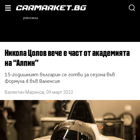
Никола Цолов вече е част от академията
на “Алпин”
15-годишният българин се готви за сезона във
Формула 4 във Валенсия
Валентин Маринов
,
09 март 2022