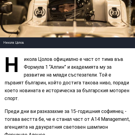
, Renault Nissan Bulgaria
Никола Цолов
Н
икола Цолов официално е част от тима във
Формула 1 “Алпин” и академията му за
развитие на млади състезатели. Той е
първият българин, който достига такова ниво, поради
което новината е историческа за българския моторен
спорт.
Преди дни ви разказахме за 15-годишния софиянец -
тогава вестта бе, че е станал част от A14 Management,
агенцията на двукратния световен шампион
Фернандо Алонсо.