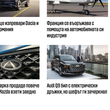
ще изпревари Dacia и
Франция се въоръжава с
ермания
помощта на автомобилната си
индустрия
арка продаде повече
Audi Q9 бил с електрически
 Mazda взети заедно
дръжки, но шефът ги зачеркнал