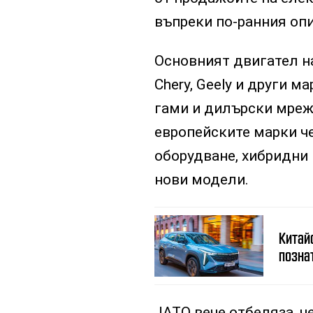
въпреки по-ранния опи
Основният двигател на
Chery, Geely и други 
гами и дилърски мрежи
европейските марки че
оборудване, хибридни 
нови модели.
Китай
позна
JATO вече отбеляза, ч