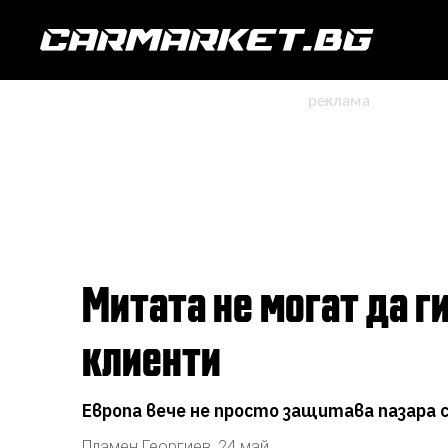
Митата не могат да ги спрат: китайските EV печелят европейските
клиенти
Европа вече не просто защитава пазара с
Пламен Георгиев
,
24 май