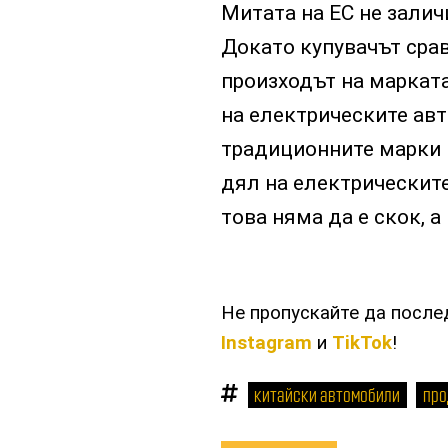
Митата на ЕС не залич
Докато купувачът срав
произходът на марката
на електрическите ав
традиционните марки в
дял на електрическите
това няма да е скок, а
Не пропускайте да посл
Instagram
и
TikTok
!
китайски автомобили
про