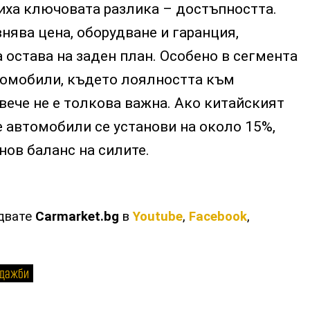
иха ключовата разлика – достъпността.
нява цена, оборудване и гаранция,
 остава на заден план. Особено в сегмента
томобили, където лоялността към
ече не е толкова важна. Ако китайският
 автомобили се установи на около 15%,
 нов баланс на силите.
едвате
Carmarket.bg
в
Youtube
,
Facebook
,
дажби