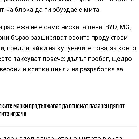
т на блока да ги обуздае с мита.
 растежа не е само ниската цена. BYD, MG,
марки бързо разширяват своите продуктови
, предлагайки на купувачите това, за което
сто таксуват повече: дълъг пробег, щедро
версии и кратки цикли на разработка за
ските марки продължават да отнемат пазарен дял от
тите играчи
е дори след влизането на митата в сила,