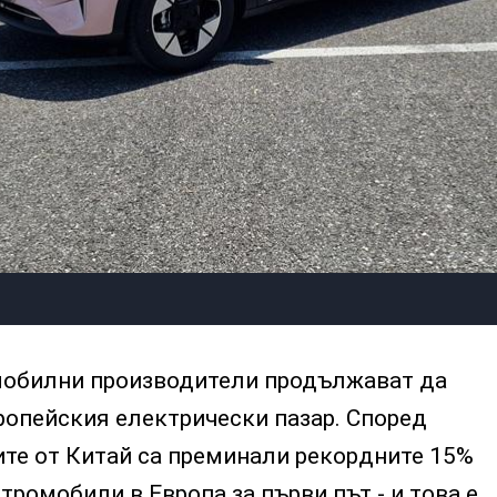
мобилни производители продължават да
ропейския електрически пазар. Според
ите от Китай са преминали рекордните 15%
тромобили в Европа за първи път - и това е