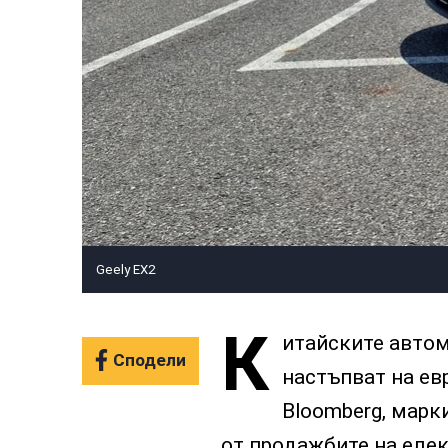
Geely EX2
К
итайските авто
Сподели
настъпват на ев
Bloomberg, марк
от продажбите на елек