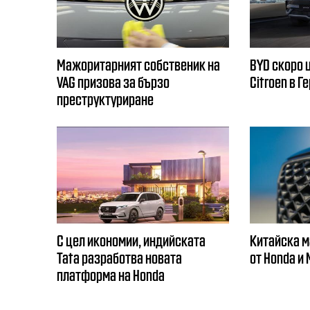
Мажоритарният собственик на
BYD скоро 
VAG призова за бързо
Citroеn в Г
преструктуриране
С цел икономии, индийската
Китайска м
Tata разработва новата
от Honda и
платформа на Honda