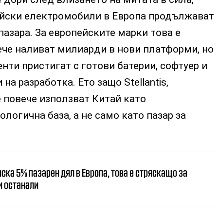
айски електромобили в Европа продължават
пазара. За европейските марки това е
ече наливат милиарди в нови платформи, но
нти пристигат с готови батерии, софтуер и
на разработка. Ето защо Stellantis,
е повече използват Китай като
логична база, а не само като пазар за
иска 5% пазарен дял в Европа, това е стряскащо за
и останали