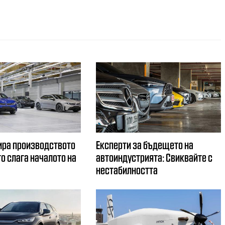
ира производството
Експерти за бъдещето на
ето слага началото на
автоиндустрията: Свиквайте с
нестабилността