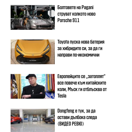
Болтовете на Pagani
струват колкото ново
Porsche 911
Toyota пуска нова батерия
за хибридите си, за да ги
направи по-икономични
Европейците се „затоплят“
все повече към китайските
коли, Мъск ги отблъсква от
Tesla
Dongfeng e тук, за да
остави дълбока следа
(ВИДЕО РЕВЮ)