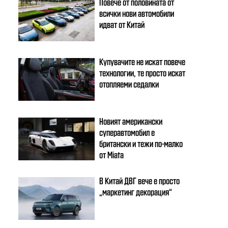
Повече от половината от
всички нови автомобили
идват от Китай
Купувачите не искат повече
технологии, те просто искат
отопляеми седалки
Новият американски
суперавтомобил е
британски и тежи по-малко
от Miata
В Китай ДВГ вече е просто
„маркетинг декорация“