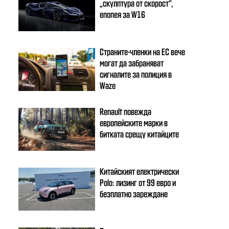
„скулптура от скорост“,
епопея за W16
Страните-членки на ЕС вече
могат да забраняват
сигналите за полиция в
Waze
Renault повежда
европейските марки в
битката срещу китайците
Китайският електрически
Polo: лизинг от 99 евро и
безплатно зареждане