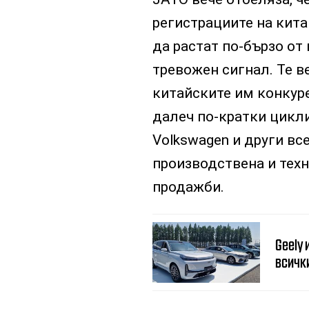
регистрациите на кит
да растат по-бързо от 
тревожен сигнал. Те в
китайските им конкуре
далеч по-кратки цикли 
Volkswagen и други вс
производствена и техно
продажби.
Geely 
всичк