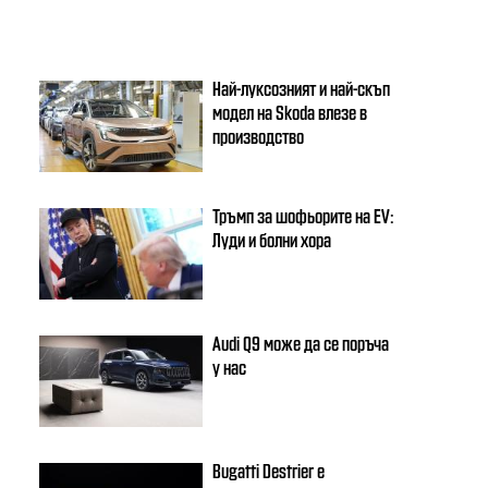
Най-луксозният и най-скъп
модел на Skoda влезе в
производство
Тръмп за шофьорите на EV:
Луди и болни хора
Audi Q9 може да се поръча
у нас
Bugatti Destrier е