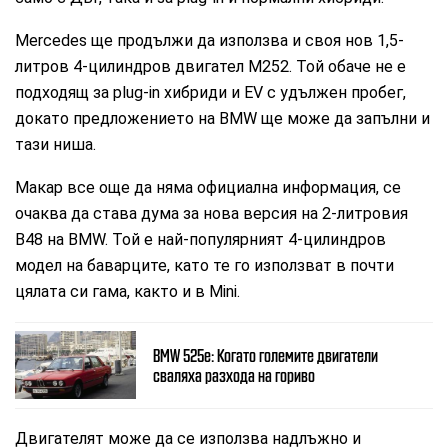
Mercedes ще продължи да използва и своя нов 1,5-
литров 4-цилиндров двигател M252. Той обаче не е
подходящ за plug-in хибриди и EV с удължен пробег,
докато предложението на BMW ще може да запълни и
тази ниша.
Макар все още да няма официална информация, се
очаква да става дума за нова версия на 2-литровия
B48 на BMW. Той е най-популярният 4-цилиндров
модел на баварците, като те го използват в почти
цялата си гама, както и в Mini.
BMW 525e: Когато големите двигатели
сваляха разхода на гориво
Двигателят може да се използва надлъжно и