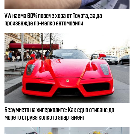
VW наема 60% повече хора от Toyota, за да
произвежда по-малко автомобили
Безумието на хиперколите: Как едно отиване до
морето струва колкото апартамент