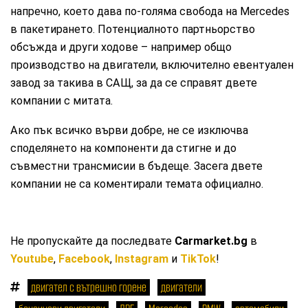
напречно, което дава по-голяма свобода на Mercedes
в пакетирането. Потенциалното партньорство
обсъжда и други ходове – например общо
производство на двигатели, включително евентуален
завод за такива в САЩ, за да се справят двете
компании с митата.
Ако пък всичко върви добре, не се изключва
споделянето на компоненти да стигне и до
съвместни трансмисии в бъдеще. Засега двете
компании не са коментирали темата официално.
Не пропускайте да последвате
Carmarket.bg
в
Youtube
,
Facebook
,
Instagram
и
TikTok
!
двигател с вътрешно горене
двигатели