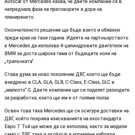
Autocar от Mercedes казва, че двете компании са в
напреднала фаза на преговорите и дори на
планирането.
Окончателното решение ще бъде взето и обявено
преди края на тази година. Идеята на партньорството
е Mercedes да използва 4-цилиндровите двигатели на
BMW за доста широка гама от бъдещите коли на
„трилъчката“.
Става дума за ново поколение ДВГ, което ще бъде
внедрено в CLA, GLA, GLB, C-Class, E-Class, GLC и
„малкото“ G. Двете компании ще си поделят разходите
за разработка, което ще им е от голяма полза.
Освен това така Mercedes ще си осигури доставки на
ДВГ, който покрива изискванията на екостандарта
Евро 7. Той ще може да се използва, както за модели
само с ДВГ, така и за plug-in и нормални хибриди.