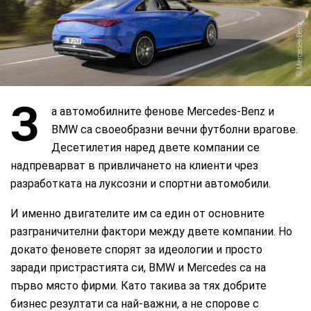
Mercedes-Benz
З
а автомобилните фенове Mercedes-Benz и
BMW са своеобразни вечни футболни врагове.
Десетилетия наред двете компании се
надпреварват в привличането на клиенти чрез
разработката на луксозни и спортни автомобили.
И именно двигателите им са един от основните
разграничителни фактори между двете компании. Но
докато феновете спорят за идеологии и просто
заради пристрастията си, BMW и Mercedes са на
първо място фирми. Като такива за тях добрите
бизнес резултати са най-важни, а не спорове с