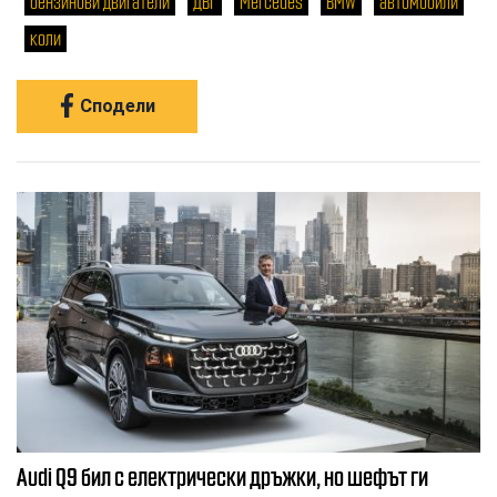
бензинови двигатели
ДВГ
Mercedes
BMW
автомобили
коли
Сподели
Audi Q9 бил с електрически дръжки, но шефът ги