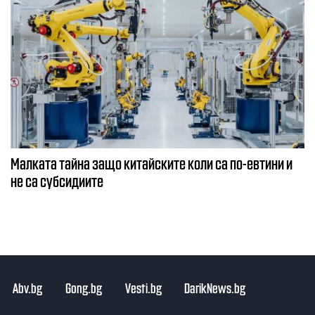
Малката тайна защо китайските коли са по-евтини и
не са субсидиите
Abv.bg
Gong.bg
Vesti.bg
DarikNews.bg