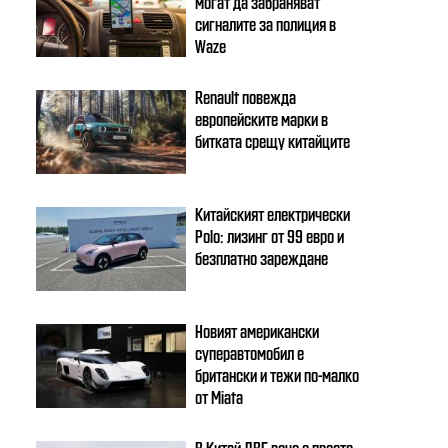
могат да забраняват
сигналите за полиция в
Waze
Renault повежда
европейските марки в
битката срещу китайците
Китайският електрически
Polo: лизинг от 99 евро и
безплатно зареждане
Новият американски
суперавтомобил е
британски и тежи по-малко
от Miata
В Китай ДВГ вече е просто