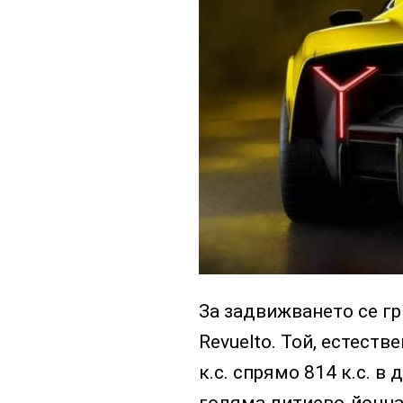
За задвижването се г
Revuelto. Той, естеств
к.с. спрямо 814 к.с. в