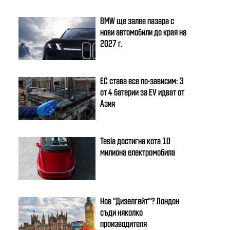
BMW ще залее пазара с
нови автомобили до края на
2027 г.
ЕС става все по-зависим: 3
от 4 батерии за EV идват от
Азия
Tesla достигна кота 10
милиона електромобила
Нов “Дизелгейт“? Лондон
съди няколко
производителя