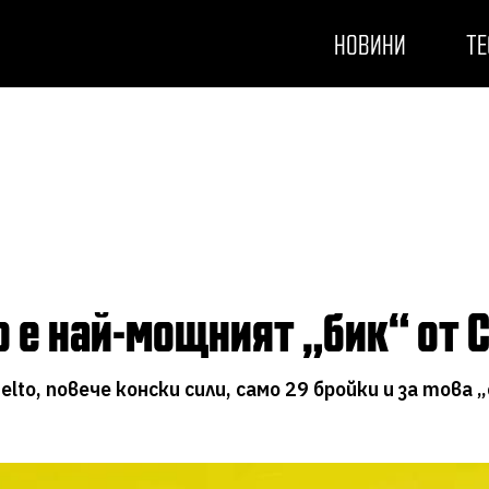
НОВИНИ
ТЕ
o е най-мощният „бик“ от 
to, повече конски сили, само 29 бройки и за това 