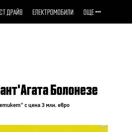
СТ ДРАЙВ
ЕЛЕКТРОМОБИЛИ
ОЩЕ
ОТГОВОРНИ НА ПЪТЯ
ТЕХНОЛОГИИ
СТУДЕНИ ДОСИЕТА
Сант'Агата Болонезе
ЛЮБОПИТНО
„етикет“ с цена 3 млн. евро
МОТОРИ