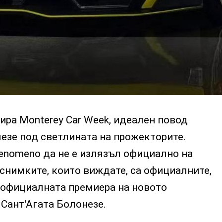
ира Monterey Car Week, идеален повод
лезе под светлината на прожекторите.
enomeno да не е излязъл официално на
 снимките, които виждате, са официалните,
и официалната премиера на новото
Сант'Агата Болонезе.