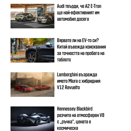
Audi твърди, че A2 E-Tron
ще най-ефективният им
автомобил досега
Вярвате ли на EV-то си?
Китай въвежда изисквания
за точността на пробега на
таблото
Lamborghini възражда
името Miura с хибридния
V12 Revuelto
Hennessey Blackbird
разчита на атмосферен V8
с „ръчка“, цената е
космическа