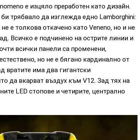
Fenomeno е изцяло преработен като дизайн.
би трябвало да изглежда едно Lamborghini:
не е толкова откачено като Veneno, но и не
ад. Всичко е подчинено на острите линии и
очти всички панели са променени,
 естествено, но не е бягано кардинално от
Зад вратите има два гигантски
то да вкарват въздух към V12. Зад тях на
зните LED стопове и четирите, централно