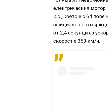
голяма литиево-йонна 
електрическия мотор. 
к.с., което е с 64 пове
официално потвържден
от 2,4 секунди аз уск
скорост е 350 км/ч.