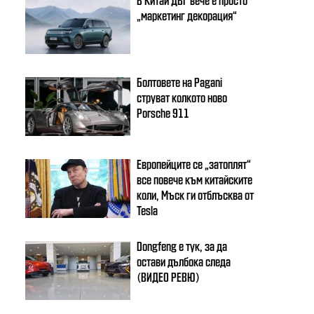
„маркетинг декорация“
Болтовете на Pagani
струват колкото ново
Porsche 911
Европейците се „затоплят“
все повече към китайските
коли, Мъск ги отблъсква от
Tesla
Dongfeng e тук, за да
остави дълбока следа
(ВИДЕО РЕВЮ)