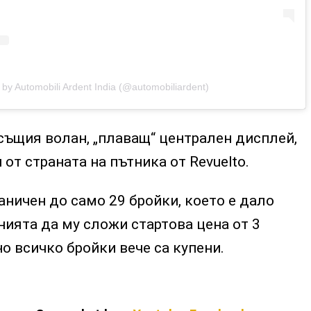
d by Automobili Ardent India (@automobiliardent)
същия волан, „плаващ“ централен дисплей,
от страната на пътника от Revuelto.
ничен до само 29 бройки, което е дало
ията да му сложи стартова цена от 3
о всичко бройки вече са купени.