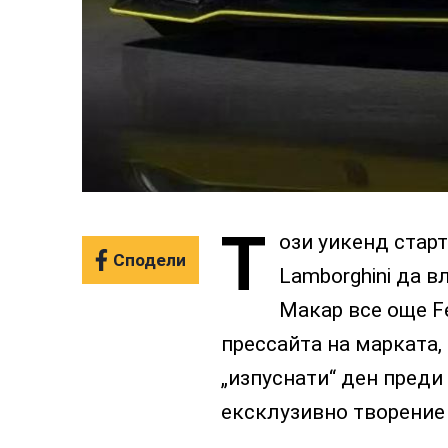
Т
ози уикенд старт
Сподели
Lamborghini да в
Макар все още F
прессайта на марката,
„изпуснати“ ден пред
ексклузивно творение 