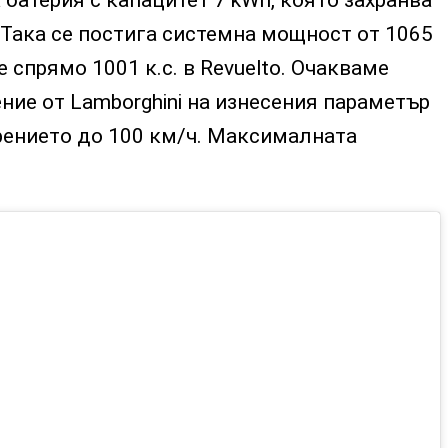
батерия с капацитет 7 kWh, която захранва
Така се постига системна мощност от 1065
че спрямо 1001 к.с. в Revuelto. Очакваме
ие от Lamborghini на изнесения параметър
орението до 100 км/ч. Максималната