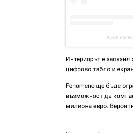
A post share
Интериорът е запазил 
цифрово табло и екран 
Fenomeno ще бъде огра
възможност да компан
милиона евро. Вероятн