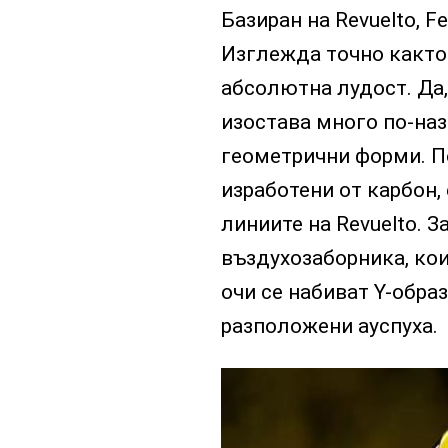
Базиран на Revuelto, 
Изглежда точно както 
абсолютна лудост. Да, 
изостава много по-наз
геометрични форми. П
изработени от карбон,
линиите на Revuelto. 
въздухозаборника, кои
очи се набиват Y-обра
разположени ауспуха.