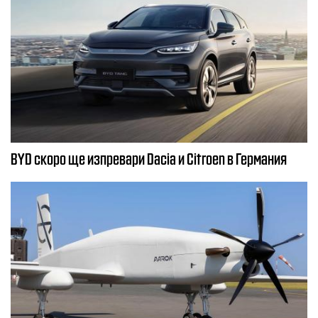
BYD скоро ще изпревари Dacia и Citroеn в Германия