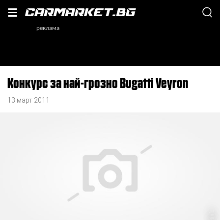
Конкурс за най-грозно Bugatti Veyron
13 март 2011
netinfo