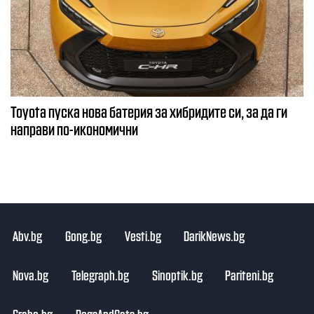
Toyota пуска нова батерия за хибридите си, за да ги
направи по-икономични
Abv.bg
Gong.bg
Vesti.bg
DarikNews.bg
Nova.bg
Telegraph.bg
Sinoptik.bg
Pariteni.bg
Grabo.bg
DogsAndCats.bg