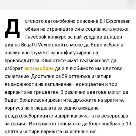
Д
атското автомобилно списание Bil Ekspressen
обяви на страницата си в социалната мрежа
Facebook конкурс за най-уродлив външен
вид на Bugatti Veyron, който може да бъде избран в
онлайн инструмент за конфигуриране на
производителя. Клиентите имат възможност да
изберат
автомобила
да е в любимото им цветово
съчетание. Достъпни са 59 оттенъка и четири
възможности на изпълнение - едноцветен и три
варианта на трицветен. В различни цветове могат да
бъдат боядисвани джантите, дръжките на вратите,
корпуса на огледалата за задно виждане,
въздухозаборниците и дори капачката на резервоара
за гориво. Интериорът пък може да бъде подбран в 19
цвята и четири варианта на изпълнение.