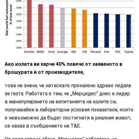
Transportenvironment.org
Ако колата ви харчи 40% повече от заявеното в
брошурата ѝ от производителя,
това не значи, че натискате прекалено здраво педала
за газта. Работата е там, че „Мерцедес“ днес е лидер
в манипулирането на изпитанията на колите си,
получавайки в лабораторни условия показатели, които
е невъзможно да бъдат постигнати в реалния живот,
се казва в съобщението на T&E.