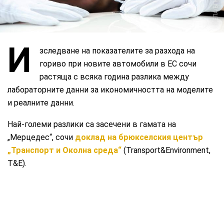
ЕПА/БГНЕС
И
зследване на показателите за разхода на
гориво при новите автомобили в ЕС сочи
растяща с всяка година разлика между
лабораторните данни за икономичността на моделите
и реалните данни.
Най-големи разлики са засечени в гамата на
„Мерцедес“, сочи
доклад на брюкселския център
„Транспорт и Околна среда“
(Transport&Environment,
Т&Е).