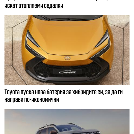
искат отопляеми седалки
Toyota пуска нова батерия за хибридите си, за да ги
направи по-икономични