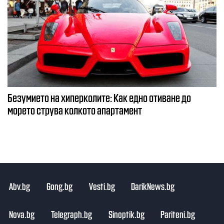
Безумието на хиперколите: Как едно отиване до
морето струва колкото апартамент
Abv.bg
Gong.bg
Vesti.bg
DarikNews.bg
Nova.bg
Telegraph.bg
Sinoptik.bg
Pariteni.bg