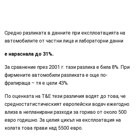
Средно разликата в данните при експлоатацията на
автомобилите от частни лица и лабораторни данни
е нараснала до 31%.
За сравнение през 2001 г. тази разлика е била 8%. При
фирмените автомобили разликата е още по-
фрапираща – тя е цели 43%.
По оценката на T&E тези различия водят до това, че
средностатистическият европейски водач ежегодно
влиза в непланирани разходи за гориво от около 500
евро годишно. За целия цикъл на експлоатация на
колата това прави над 5500 евро.