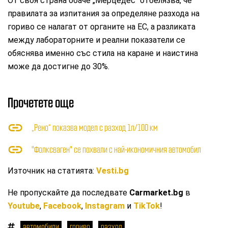
От своя страна обаче „Мерцедес“ отбелязва, че
правилата за изпитания за определяне разхода на
гориво се налагат от органите на ЕС, а разликата
между лабораторните и реални показатели се
обяснява именно със стила на каране и наистина
може да достигне до 30%.
Прочетете още
„Рено“ показва модел с разход 1л/100 км
"Фолксваген" се похвали с най-икономичния автомобил
Източник на статията:
Vesti.bg
Не пропускайте да последвате
Carmarket.bg
в
Youtube
,
Facebook
,
Instagram
и
TikTok
!
автомобили
гориво
разход