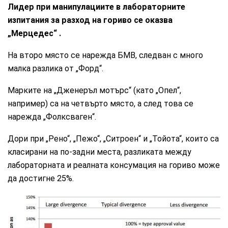
Лидер при манипулациите в лабораторните
изпитания за разход на гориво се оказва
„Мерцедес“ .
На второ място се нарежда БМВ, следван с много
малка разлика от „Форд“.
Марките на „Дженеръл мотърс“ (като „Опел“,
например) са на четвърто място, а след това се
нарежда „Фолксваген“.
Дори при „Рено“, „Пежо“, „Ситроен“ и „Тойота“, които са
класирани на по-задни места, разликата между
лабораторната и реалната консумация на гориво може
да достигне 25%.