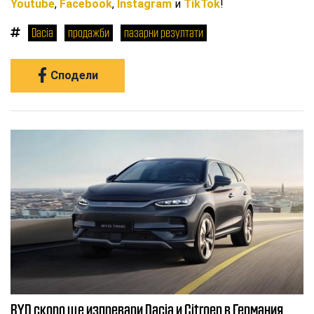
Youtube
,
Facebook
,
Instagram
и
TikTok
!
Dacia
продажби
пазарни резултати
Сподели
BYD скоро ще изпревари Dacia и Citroеn в Германия