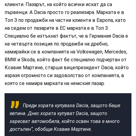
клиенти. Пазарът, на който всички искат да са
първенци. А Dacia просто го реализира. Марката е в
Топ 3 по продажби на частни клиенти в Европа, като
на седем от пазарите в ЕС марката е в Топ 3.
Специално бе изтъкнат фактът, че в Германия Dacia е
на четвърта позиция по продажби на дребно,
намирайки се в компанията на Volkswagen, Mercedes,
BMW и Skoda, който факт бе специално подчертан от
Ксавие Мартине, старши вицепрезидент Dacia, който
изразя огромното си задоволство от компанията, в
която се намира марката на немския пазар.
Преди хората купуваха Dacia, защото беше
евтина. Днес хората купуват Dacia, защото
харесват автомобила, който освен това е много
достъпен“, обобщи Ксавие Мартине.