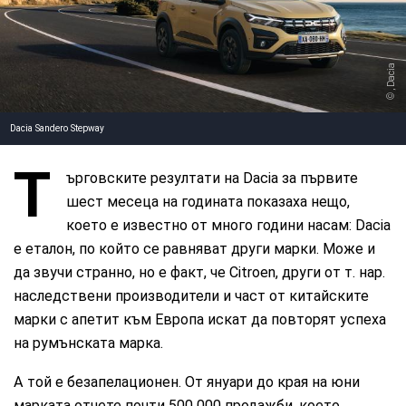
, Dacia
Dacia Sandero Stepway
Т
ърговските резултати на Dacia за първите
шест месеца на годината показаха нещо,
което е известно от много години насам: Dacia
е еталон, по който се равняват други марки. Може и
да звучи странно, но е факт, че Citroen, други от т. нар.
наследствени производители и част от китайските
марки с апетит към Европа искат да повторят успеха
на румънската марка.
А той е безапелационен. От януари до края на юни
марката отчете почти 500 000 продажби, което