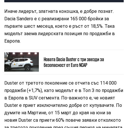
Иначе лидерът, златната кокошка, е добре познат.
Dacia Sandero е с реализирани 165 000 бройки за
първите шест месеца, което е ръст от 18,5%. Така
моделът заема лидерската позиция по продажби в
Европа.
Новата Dacia Duster с три звезди за
безопасност от Euro NCAP
Duster от третото поколение се отчита със 114 000
продажби (+1,7%), като моделът е в Топ 3 по продажби
в Европа в SUV сегмента. По-важното е, че новият
Duster е приет изключително добре от купувачите. По
думите на Мартине, от 15 март до края на юни за
новия Duster са приети 60% повече заявки отколкото
за третото поколение през същия период на миналата