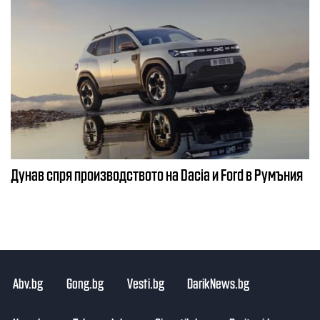
Дунав спря производството на Dacia и Ford в Румъния
Abv.bg
Gong.bg
Vesti.bg
DarikNews.bg