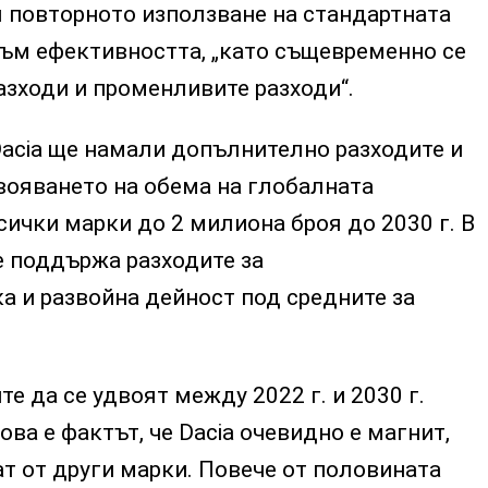
 повторното използване на стандартната
ъм ефективността, „като същевременно се
зходи и променливите разходи“.
Dacia ще намали допълнително разходите и
вояването на обема на глобалната
ички марки до 2 милиона броя до 2030 г. В
е поддържа разходите за
а и развойна дейност под средните за
е да се удвоят между 2022 г. и 2030 г.
ова е фактът, че Dacia очевидно е магнит,
т от други марки. Повече от половината