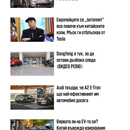
Европейците се „затоплят“
все повече към китайските
коли, Мъск ги отблъсква от
Tesla
Dongfeng e тук, за да
остави дълбока следа
(ВИДЕО РЕВЮ)
Audi твърди, че A2 E-Tron
ще най-ефективният им
автомобил досега
Вярвате ли на EV-то си?
Китай въвежда изисквания