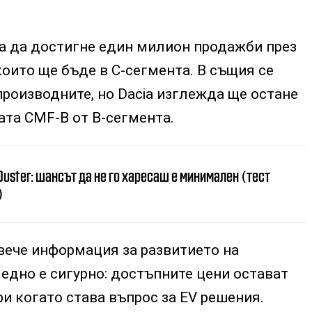
ва да достигне един милион продажби през
 които ще бъде в C-сегмента. В същия се
производните, но Dacia изглежда ще остане
та CMF-B от B-сегмента.
Duster: шансът да не го харесаш е минимален (тест
)
ече информация за развитието на
 едно е сигурно: достъпните цени остават
ри когато става въпрос за EV решения.