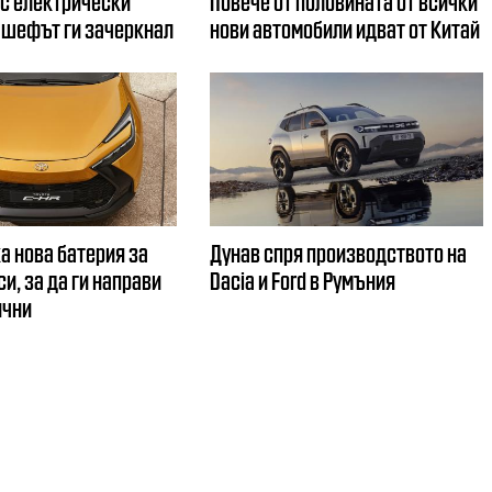
 с електрически
Повече от половината от всички
 шефът ги зачеркнал
нови автомобили идват от Китай
а нова батерия за
Дунав спря производството на
и, за да ги направи
Dacia и Ford в Румъния
ични