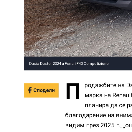
Dacia Duster 2024 и Ferrari F40 Competizione
П
родажбите на D
Сподели
марка на Renaul
планира да се р
благодарение на внима
видим през 2025 г., „о