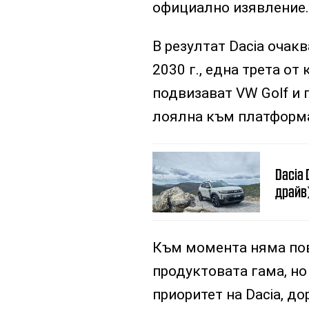
официално изявление.
В резултат Dacia очак
2030 г., една трета от
подвизават VW Golf и 
лоялна към платформа
Dacia 
драйв
Към момента няма пов
продуктовата гама, но
приоритет на Dacia, до