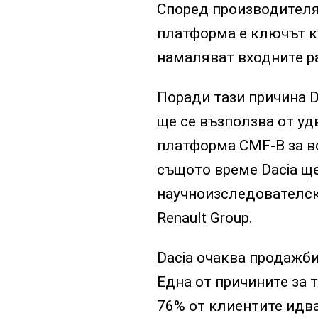
Според производителя
платформа е ключът к
намаляват входните ра
Поради тази причина 
ще се възползва от уд
платформа CMF-B за вс
същото време Dacia щ
научноизследователск
Renault Group.
Dacia очаква продажбит
Една от причините за т
76% от клиентите идва