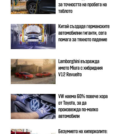
за точността на пробега на
таблото
Китай създаде германските
автомобилни гиганти, сега
помага за тяхното падение
Lamborghini възражда
името Miura с хибридния
V12 Revuelto
VW наема 60% повече хора
от Toyota, за да
произвежда по-малко
автомобили
Безумието на хиперколите: