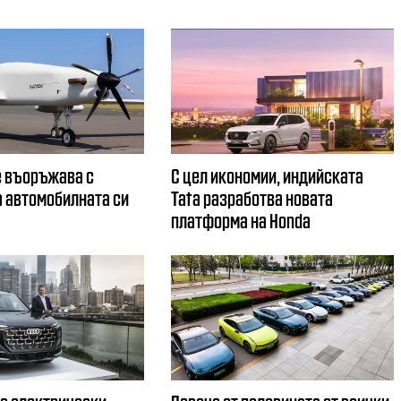
 въоръжава с
С цел икономии, индийската
 автомобилната си
Tata разработва новата
платформа на Honda