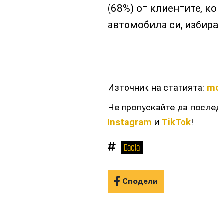
(68%) от клиентите, ко
автомобила си, избир
Източник на статията:
mo
Не пропускайте да посл
Instagram
и
TikTok
!
Dacia
Сподели