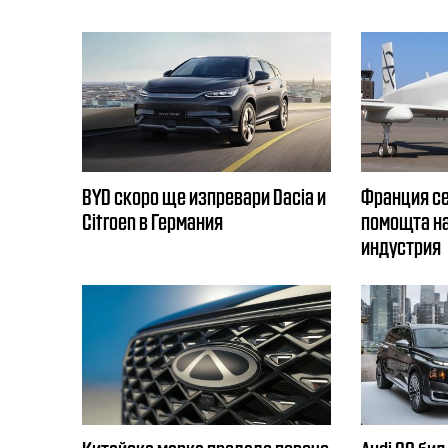
BYD скоро ще изпревари Dacia и
Франция се
Citroеn в Германия
помощта на
индустрия