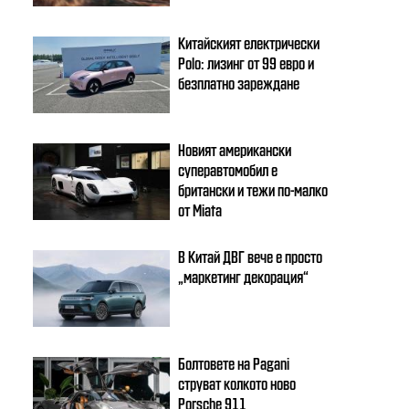
Китайският електрически
Polo: лизинг от 99 евро и
безплатно зареждане
Новият американски
суперавтомобил е
британски и тежи по-малко
от Miata
В Китай ДВГ вече е просто
„маркетинг декорация“
Болтовете на Pagani
струват колкото ново
Porsche 911