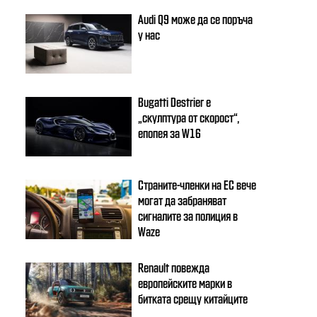
Audi Q9 може да се поръча
у нас
Bugatti Destrier е
„скулптура от скорост“,
епопея за W16
Страните-членки на ЕС вече
могат да забраняват
сигналите за полиция в
Waze
Renault повежда
европейските марки в
битката срещу китайците