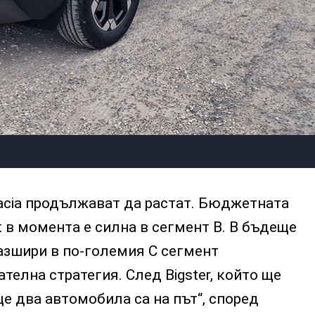
acia продължават да растат. Бюджетната
t в момента е силна в сегмент В. В бъдеще
азшири в по-големия C сегмент
телна стратегия. След Bigster, който ще
ще два автомобила са на път“, според