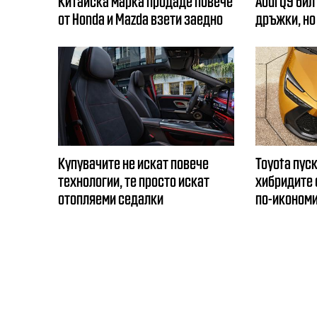
Китайска марка продаде повече
Audi Q9 бил
от Honda и Mazda взети заедно
дръжки, но
Купувачите не искат повече
Toyota пуск
технологии, те просто искат
хибридите с
отопляеми седалки
по-иконом