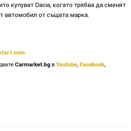
ито купуват Dacia, когато трябва да сменят
ат автомобил от същата марка.
tor1.com
едвате
Carmarket.bg
в
Youtube
,
Facebook
,