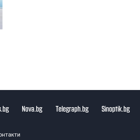
.bg
Nova.bg
Telegraph.bg
Sinoptik.bg
онтакти