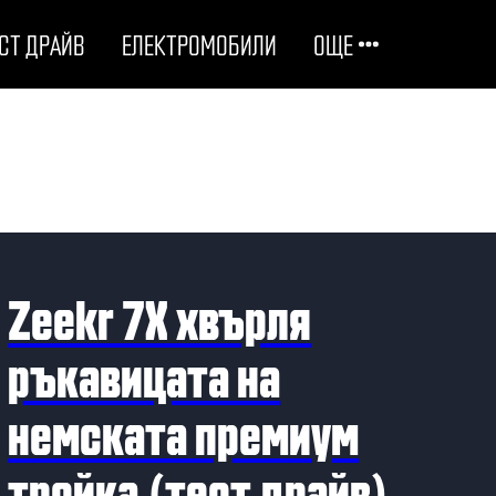
СТ ДРАЙВ
ЕЛЕКТРОМОБИЛИ
ОЩЕ
ОТГОВОРНИ НА ПЪТЯ
ТЕХНОЛОГИИ
СТУДЕНИ ДОСИЕТА
Zeekr 7X хвърля
ЛЮБОПИТНО
ръкавицата на
немската премиум
МОТОРИ
тройка (тест драйв)