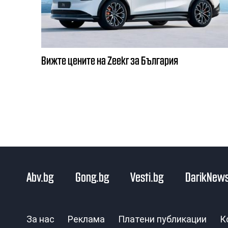
Вижте цените на Zeekr за България
Abv.bg
Gong.bg
Vesti.bg
DarikNews
За нас
Реклама
Платени публикации
К