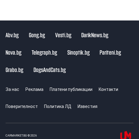
Abv.bg
Gong.bg
Vesti.bg
DarikNews.bg
Nova.bg
Telegraph.bg
Sinoptik.bg
Pariteni.bg
Grabo.bg
DogsAndCats.bg
За нас
Реклама
Платени публикации
Контакти
Поверителност
Политика ЛД
Известия
CARMARKET.BG © 2026