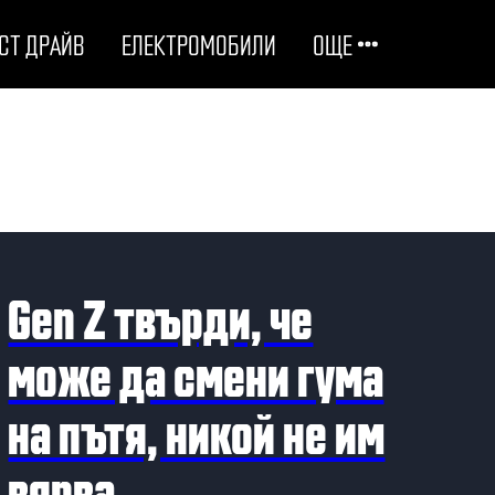
СТ ДРАЙВ
ЕЛЕКТРОМОБИЛИ
ОЩЕ
ОТГОВОРНИ НА ПЪТЯ
ТЕХНОЛОГИИ
СТУДЕНИ ДОСИЕТА
Gen Z твърди, че
ЛЮБОПИТНО
може да смени гума
на пътя, никой не им
МОТОРИ
вярва