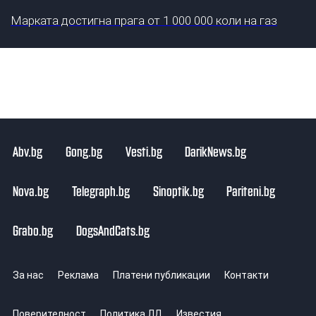
Марката достигна прага от 1 000 000 коли на газ
Abv.bg
Gong.bg
Vesti.bg
DarikNews.bg
Nova.bg
Telegraph.bg
Sinoptik.bg
Pariteni.bg
Grabo.bg
DogsAndCats.bg
За нас
Реклама
Платени публикации
Контакти
Поверителност
Политика ЛД
Известия