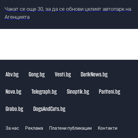
Чакат се още 30, за да се обнови целият автопарк на
Агенцията
Abv.bg
Gong.bg
Vesti.bg
DarikNews.bg
Nova.bg
Telegraph.bg
Sinoptik.bg
Pariteni.bg
Grabo.bg
DogsAndCats.bg
За нас
Реклама
Платени публикации
Контакти