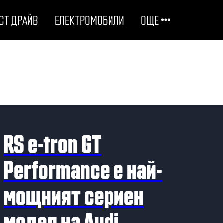
СТ ДРАЙВ
ЕЛЕКТРОМОБИЛИ
ОЩЕ
ОТГОВОРНИ НА ПЪТЯ
ТЕХНОЛОГИИ
СТУДЕНИ ДОСИЕТА
RS e-tron GT
ЛЮБОПИТНО
Performance e най-
мощният сериен
МОТОРИ
модел на Audi