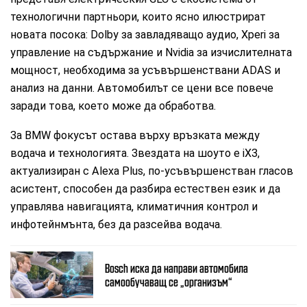
технологични партньори, които ясно илюстрират
новата посока: Dolby за завладяващо аудио, Xperi за
управление на съдържание и Nvidia за изчислителната
мощност, необходима за усъвършенствани ADAS и
анализ на данни. Автомобилът се цени все повече
заради това, което може да обработва.
За BMW фокусът остава върху връзката между
водача и технологията. Звездата на шоуто е iX3,
актуализиран с Alexa Plus, по-усъвършенстван гласов
асистент, способен да разбира естествен език и да
управлява навигацията, климатичния контрол и
инфотейнмънта, без да разсейва водача.
Bosch иска да направи автомобила
самообучаващ се „организъм“