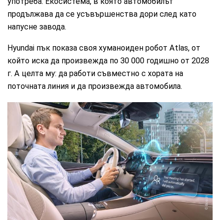
употреба. Екосистема, в която автомобилът
продължава да се усъвършенства дори след като
напусне завода.
Hyundai пък показа своя хуманоиден робот Atlas, от
който иска да произвежда по 30 000 годишно от 2028
г. А целта му: да работи съвместно с хората на
поточната линия и да произвежда автомобила.
Bosch