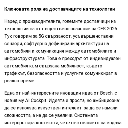
Ключовата роля на доставчиците на технологии
Наред с производителите, големите доставчици на
технологии са от съществено значение на CES 2026.
Тук говорим за 5G свързаност, усъвършенствани
сензори, софтуерно дефинирани архитектури на
автомобили и комуникация между автомобилите и
инфраструктурата. Това е преходът от индивидуален
автомобил към свързана мобилност, където
трафикът, безопасността и услугите комуникират в
реално време.
Една от най-интересните иновации идва от Bosch, с
новия му AI Cockpit. Идеята е проста, но амбициозна:
да се използва изкуствен интелект, за да се намали
сложността, а не да се увеличи. Системата
интерпретира контекста, чете състоянието на водача