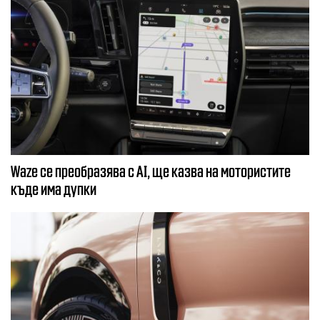
Waze се преобразява с AI, ще казва на мотористите
къде има дупки