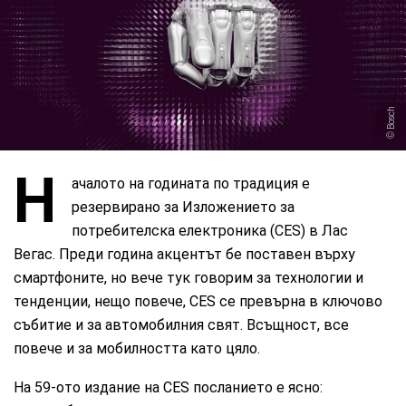
Bosch
Н
ачалото на годината по традиция е
резервирано за Изложението за
потребителска електроника (CES) в Лас
Вегас. Преди година акцентът бе поставен върху
смартфоните, но вече тук говорим за технологии и
тенденции, нещо повече, CES се превърна в ключово
събитие и за автомобилния свят. Всъщност, все
повече и за мобилността като цяло.
На 59-ото издание на CES посланието е ясно: