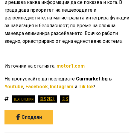
и решава каква информация да се показва и кога. В
града дава приоритет на пешеходците и
велосипедистите; на магистралата интегрира функции
за навигация и безопасност; по време на сложна
маневра елиминира разсейването. Всичко работи
заедно, оркестрирано от една единствена система.
Източник на статията:
motor1.com
Не пропускайте да последвате
Carmarket.bg
в
Youtube
,
Facebook
,
Instagram
и
TikTok
!
технологии
CES 2026
CES
Сподели