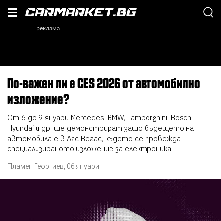
По-важен ли е CES 2026 от автомобилно
изложение?
От 6 до 9 януари Mercedes, BMW, Lamborghini, Bosch,
Hyundai и др. ще демонстрират защо бъдещето на
автомобила е в Лас Вегас, където се провежда
специализираното изложение за електроника
Пламен Георгиев
,
06 януари