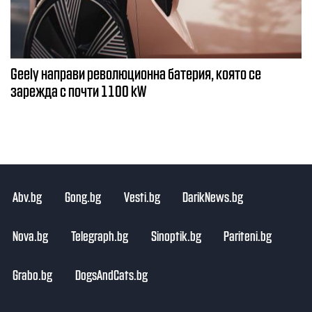
Geely направи революционна батерия, която се
зарежда с почти 1100 kW
Abv.bg
Gong.bg
Vesti.bg
DarikNews.bg
Nova.bg
Telegraph.bg
Sinoptik.bg
Pariteni.bg
Grabo.bg
DogsAndCats.bg