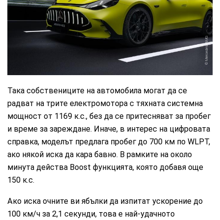
Mercedes-AMG
Така собствениците на автомобила могат да се
радват на трите електромотора с тяхната системна
мощност от 1169 к.с., без да се притесняват за пробег
и време за зареждане. Иначе, в интерес на цифровата
справка, моделът предлага пробег до 700 км по WLPT,
ако някой иска да кара бавно. В рамките на около
минута действа Boost функцията, която добавя още
150 к.с.
Ако иска очните ви ябълки да изпитат ускорение до
100 км/ч за 2,1 секунди, това е най-удачното