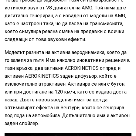
истински звук от V8 двигател на AMG. Той няма да е
дигитално генериран, а е изваден от модели на AMG,
като е настроен така, че да пасва на трансмисията,
която симулира реална смяна на предавки с всички
следващи от това звукови ефекти.
Моделът разчита на активна аеродинамика, която да
го залепя за пътя. Има няколко иновативни решения в
тази връзка: два активни AEROKINETICS отпред и
активен AEROKINETICS заден дифузьор, който е
изключително атрактивен. Активира се или с бутон,
или при достигане на 120 км/ч, като се издава доста
назад. Двете нововъведения имат за цел да
оптимизират ефекта на Вентури, който се генерира
под пода на автомобила. Допълнително има и активен
заден спойлер.