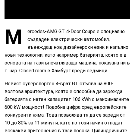
M
ercedes‑AMG GT 4‑Door Coupе е специално
създаден електрически автомобил,
въвеждащ нов дизайнерски език и напълно
нови технологии, като например батерията, която е в
основата на тази впечатляваща машина, показана ни в
т. нар. Closed room в Хамбург преди седмици.
Новият суперспортен 4-врат GT стъпва на 800-
волтова архитектура, която е способна да зарежда
батерията с нетен капацитет 106 kWh с максималните
600 kW мощност! Подобна цифра сред европейските
конкуренти няма. Това позволява тя да се зареди от
10 до 80% за 11 минути, като по този начин отпадат
всякакви притеснения в тази посока. Цилиндричните