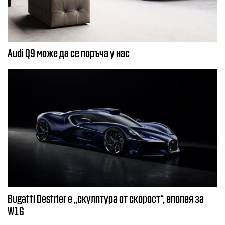
Audi Q9 може да се поръча у нас
Bugatti Destrier е „скулптура от скорост“, епопея за
W16