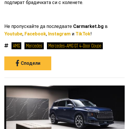
подпират брадичката си с коленете.
Не пропускайте да последвате
Carmarket.bg
в
Youtube
,
Facebook
,
Instagram
и
TikTok
!
AMG
Mercedes
Mercedes‑AMG GT 4‑Door Coupе
Сподели