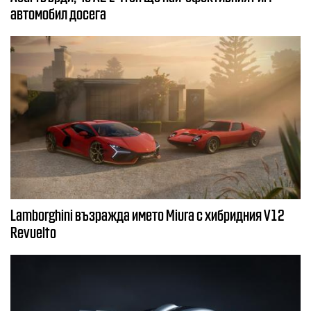
автомобил досега
Lamborghini възражда името Miura с хибридния V12
Revuelto