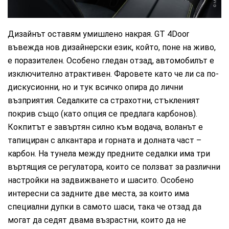
Дизайнът оставям умишлено накрая. GT 4Door
въвежда нов дизайнерски език, който, поне на живо,
е поразителен. Особено гледан отзад, автомобилът е
изключително атрактивен. Фаровете като че ли са по-
дискусионни, но и тук всичко опира до лични
възприятия. Седалките са страхотни, стъкленият
покрив също (като опция се предлага карбонов).
Кокпитът е завъртян силно към водача, воланът е
тапициран с алкантара и горната и долната част –
карбон. На тунела между предните седалки има три
въртящия се регулатора, които се ползват за различни
настройки на задвижването и шасито. Особено
интересни са задните две места, за които има
специални дупки в самото шаси, така че отзад да
могат да седят двама възрастни, които да не