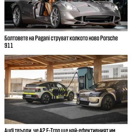
Болтовете на Pagani струват колкото ново Porsche
911
Audi твърди, че A2 E-Tron ще най-ефективният им