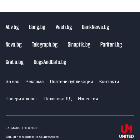
Abv.bg
Gong.bg
Vesti.bg
DarikNews.bg
Nova.bg
Telegraph.bg
Sinoptik.bg
Pariteni.bg
Grabo.bg
DogsAndCats.bg
За нас
Реклама
Платени публикации
Контакти
Поверителност
Политика ЛД
Известия
CARMARKET.BG © 2026
Всички права запазени.
Общи условия