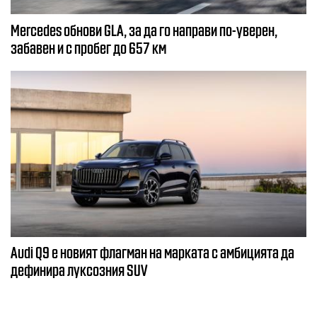
Mercedes обнови GLA, за да го направи по-уверен,
забавен и с пробег до 657 км
Audi Q9 е новият флагман на марката с амбицията да
дефинира луксозния SUV