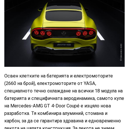
Mercedes-AMG
Освен клетките на батерията и електромоторите
(2660 на брой), електромоторите от YASA,
специалното течно охлаждане на всички 18 модула на
батерията и специфичната аеродинамика, самото купе
на Mercedes‑AMG GT 4‑Door Coupé е изцяло нова
разработка. Тя комбинира алуминий, стомана и
карбон, за да се гарантира здравина и едновременно
лекота на цялата конструкция. За лекота не знаем,