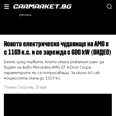
Новото електрическо чудовище на AMG е
с 1169 к.с. и се зарежда с 600 kW (ВИДЕО)
Бяхме сред първите, които имаха уникалния шанс да
видят на живо Mercedes‑AMG GT 4‑Door Coupе,
параметрите му са потресаващи. За около 60 сек
мощността скача до 1319 к.с.
Пламен Георгиев
,
20 май