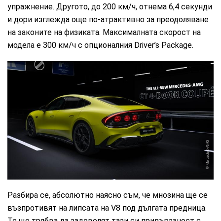
упражнение. Другото, до 200 км/ч, отнема 6,4 секунди
и дори изглежда още по-атрактивно за преодоляване
на законите на физиката. Максималната скорост на
модела е 300 км/ч с опционалния Driver’s Package.
Mercedes-AMG
Разбира се, абсолютно наясно съм, че мнозина ще се
възпротивят на липсата на V8 под дългата предница.
Те ще трябва да задоволят тази си привързаност с