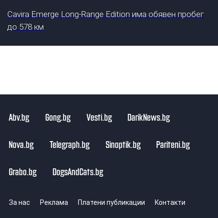
Cavira Emerge Long-Range Edition има обявен пробег
до 578 км
Abv.bg
Gong.bg
Vesti.bg
DarikNews.bg
Nova.bg
Telegraph.bg
Sinoptik.bg
Pariteni.bg
Grabo.bg
DogsAndCats.bg
За нас
Реклама
Платени публикации
Контакти