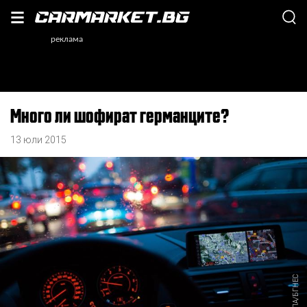
Много ли шофират германците?
13 юли 2015
ЕПА/БГНЕС