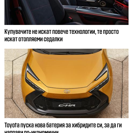
Купувачите не искат повече технологии, те просто
искат отопляеми седалки
Toyota пуска нова батерия за хибридите си, за да ги
направи по-икономични