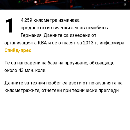
1
4 259 километра изминава
средностатистически лек автомобил в
Германия. Данните са изнесени от
организацията КВА и се отнасят за 2013 г., информира
Спийд-прес
.
Те са направени на база на проучване, обхващащо
около 43 млн. коли.
Данните за техния пробег са взети от показанията на
километражите, отчетени при технически прегледи.