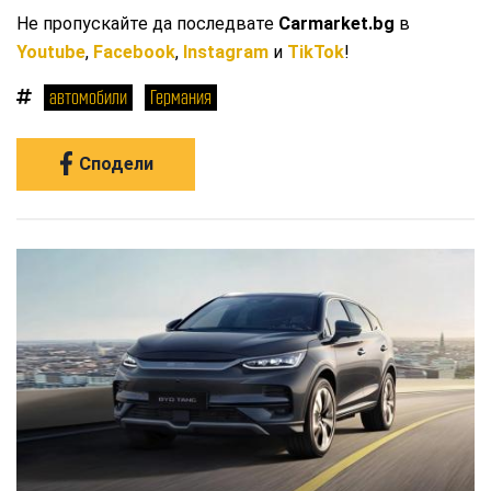
Не пропускайте да последвате
Carmarket.bg
в
Youtube
,
Facebook
,
Instagram
и
TikTok
!
автомобили
Германия
Сподели