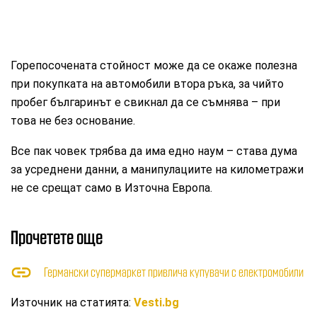
Горепосочената стойност може да се окаже полезна
при покупката на автомобили втора ръка, за чийто
пробег българинът е свикнал да се съмнява – при
това не без основание.
Все пак човек трябва да има едно наум – става дума
за усреднени данни, а манипулациите на километражи
не се срещат само в Източна Европа.
Прочетете още
Германски супермаркет привлича купувачи с електромобили
Източник на статията:
Vesti.bg