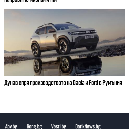
Дунав спря производството на Dacia и Ford в Румъния
Abv.bg
Gong.bg
Vesti.bg
DarikNews.bg