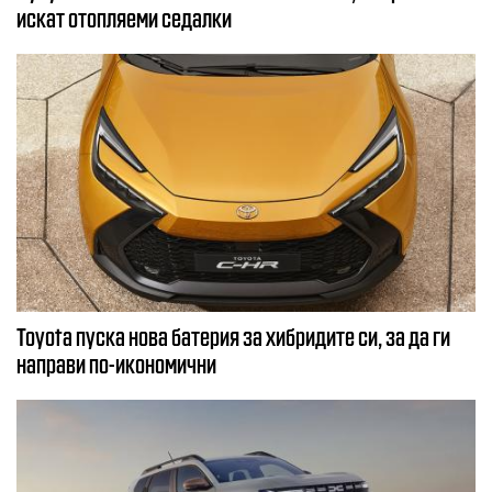
искат отопляеми седалки
Toyota пуска нова батерия за хибридите си, за да ги
направи по-икономични