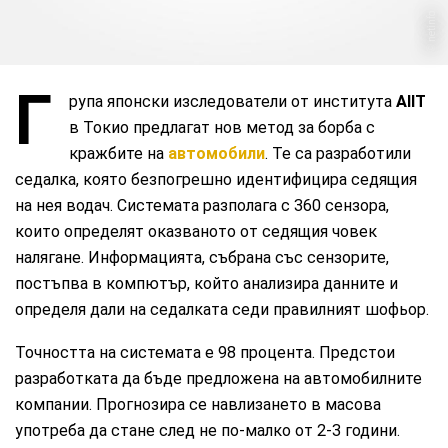
netinfo
Г
рупа японски изследователи от института
AIIT
в Токио предлагат нов метод за борба с
кражбите на
автомобили
. Те са разработили
седалка, която безпогрешно идентифицира седящия
на нея водач. Системата разполага с 360 сензора,
които определят оказваното от седящия човек
налягане. Информацията, събрана със сензорите,
постъпва в компютър, който анализира данните и
определя дали на седалката седи правилният шофьор.
Точността на системата е 98 процента. Предстои
разработката да бъде предложена на автомобилните
компании. Прогнозира се навлизането в масова
употреба да стане след не по-малко от 2-3 години.