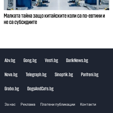
Малката тайна защо китайските коли са по-евтини и
не са субсидиите
Abv.bg
Gong.bg
Vesti.bg
DarikNews.bg
Nova.bg
Telegraph.bg
Sinoptik.bg
Pariteni.bg
Grabo.bg
DogsAndCats.bg
За нас
Реклама
Платени публикации
Контакти