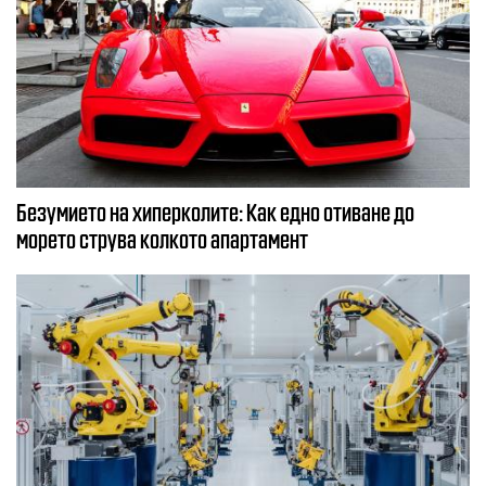
Безумието на хиперколите: Как едно отиване до
морето струва колкото апартамент