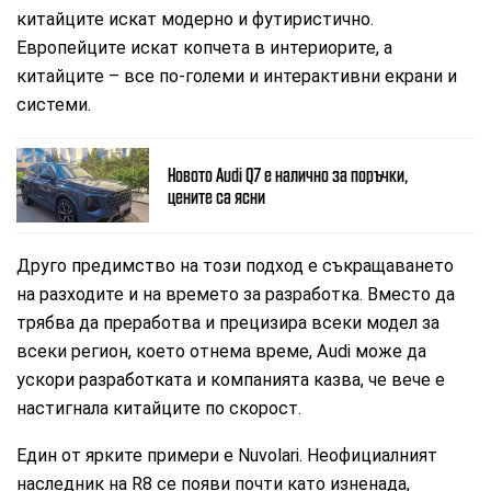
китайците искат модерно и футиристично.
Европейците искат копчета в интериорите, а
китайците – все по-големи и интерактивни екрани и
системи.
Новото Audi Q7 е налично за поръчки,
цените са ясни
Друго предимство на този подход е съкращаването
на разходите и на времето за разработка. Вместо да
трябва да преработва и прецизира всеки модел за
всеки регион, което отнема време, Audi може да
ускори разработката и компанията казва, че вече е
настигнала китайците по скорост.
Един от ярките примери е Nuvolari. Неофициалният
наследник на R8 се появи почти като изненада,