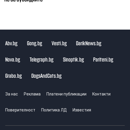
Abv.bg
Gong.bg
Vesti.bg
DarikNews.bg
Nova.bg
Telegraph.bg
Sinoptik.bg
Pariteni.bg
Grabo.bg
DogsAndCats.bg
За нас
Реклама
Платени публикации
Контакти
Поверителност
Политика ЛД
Известия