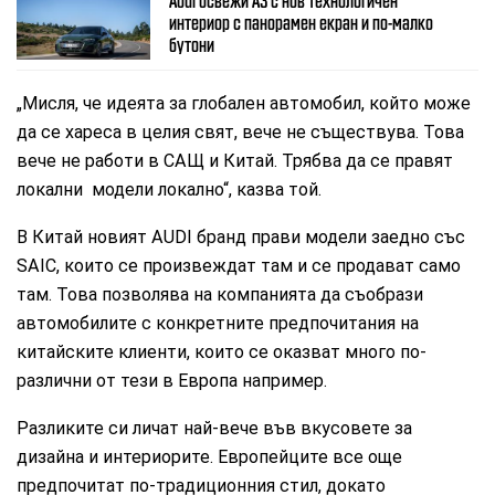
Audi освежи A3 с нов технологичен
интериор с панорамен екран и по-малко
бутони
„Мисля, че идеята за глобален автомобил, който може
да се хареса в целия свят, вече не съществува. Това
вече не работи в САЩ и Китай. Трябва да се правят
локални модели локално“, казва той.
В Китай новият AUDI бранд прави модели заедно със
SAIC, които се произвеждат там и се продават само
там. Това позволява на компанията да съобрази
автомобилите с конкретните предпочитания на
китайските клиенти, които се оказват много по-
различни от тези в Европа например.
Разликите си личат най-вече във вкусовете за
дизайна и интериорите. Европейците все още
предпочитат по-традиционния стил, докато