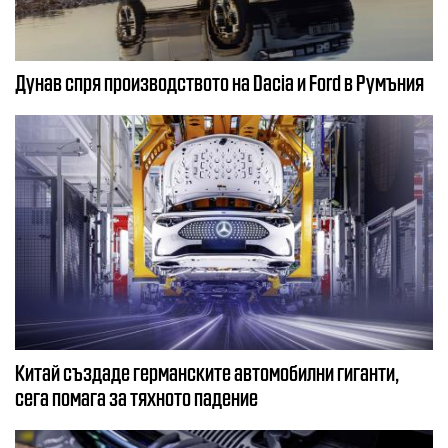
Дунав спря производството на Dacia и Ford в Румъния
Китай създаде германските автомобилни гиганти,
сега помага за тяхното падение