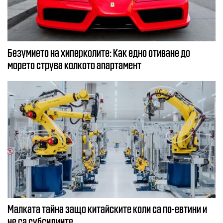
Безумието на хиперколите: Как едно отиване до
морето струва колкото апартамент
Малката тайна защо китайските коли са по-евтини и
не са субсидиите