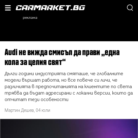
Audi не вижда смисъл да прави „една
кола за целия свят“
Дълги години индустрията смяташе, че глобалните
модели вършат работа, но все повече си личи, че
различията в предпочитанията на клиентите по света
трябва да бъдат адресирани с локални версии, които да
отчитат тези особености
Мартин Дешев
,
04 юли