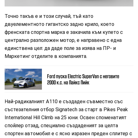
Точно такъв е и този случай, тъй като
двуелементното гигантско задно крило, което
френската спортна марка е закачила към купето с
централно разположен мотор, е направено с една
единствена цел: да даде поле за изява на ПР- и
Маркетинг отделите в компанията.
Ford пуска Electric SuperVan с неговите
2000 к.с. на Пайкс Пийк
Най-радикалният А110 е създаден съвместно със
състезателния отбор Signatech за старт в Pikes Peak
International Hill Climb на 25 юни. Освен споменатият
спойлер отзад, специално създаденият за целта
спортен автомобил е с ясно изразен преден сплитер с