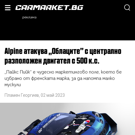
Alpine атакува „Облаците” с централно
разположен двигател с 500 к.с.
„Пайкс Пийк” е чудесно маркетингово поле, което бе
избрано от френската марка, за да напомпа малко
мускули
Пламен Георгиев
,
02 май 2023