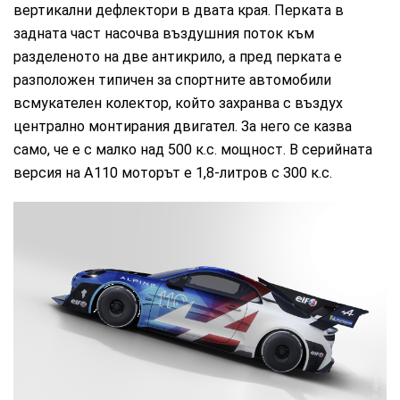
вертикални дефлектори в двата края. Перката в
задната част насочва въздушния поток към
разделеното на две антикрило, а пред перката е
разположен типичен за спортните автомобили
всмукателен колектор, който захранва с въздух
централно монтирания двигател. За него се казва
само, че е с малко над 500 к.с. мощност. В серийната
версия на А110 моторът е 1,8-литров с 300 к.с.
Alpine