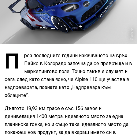
Alpine
П
рез последните години изкачването на връх
Пайкс в Колорадо започна да се превръща и в
маркетингово поле. Точно такъв е случаят и
сега, след като стана ясно, че Alpine 110 ще участва в
надпреварата, позната като „Надпревара към
облаците”.
Дългото 19,93 км трасе е със 156 завоя и
денивелация 1400 метра, идеалното място за една
планинска гонка, но и също така: идеалното място да
покажеш нов продукт, за да вкараш името си в