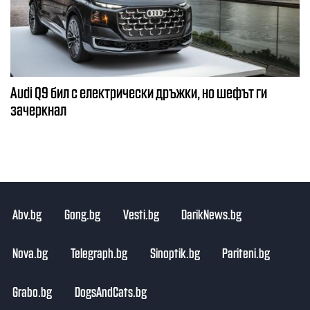
Audi Q9 бил с електрически дръжки, но шефът ги
зачеркнал
Abv.bg
Gong.bg
Vesti.bg
DarikNews.bg
Nova.bg
Telegraph.bg
Sinoptik.bg
Pariteni.bg
Grabo.bg
DogsAndCats.bg