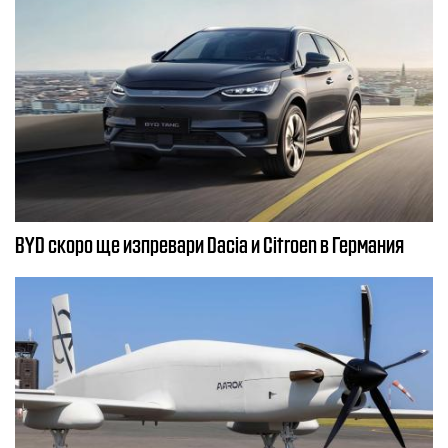
BYD скоро ще изпревари Dacia и Citroеn в Германия