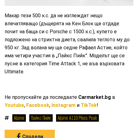
Макар тези 500 к.с. да не изглеждат нещо
впечатляващо (дъщерята на Кен Блок ще отдаде
почит на баща си с Porsche с 1500 к.с.), купето е
подложено на стриктна диета, свалила теглото му до
950 кг. Зад волана му ще седне Рафаел Астие, който
има четири участия в „Пайкс Пийк”. Моделът ще се
пусне в категория Time Attack 1, не във върховата
Ultimate.
Не пропускайте да последвате
Carmarket.bg
в
Youtube
,
Facebook
,
Instagram
и
TikTok
!
Alpine
Пайкс Пийк
Alpine A110 Pikes Peak
Сподели